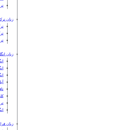
تر
زبان ترکی
تر
تر
تر
زبان انگ
ان
ان
ان
آیلت
تافل 
کلوپ‌
ترب
انگ
زبان فرا