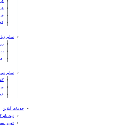
فر
فر
فر
کلاس C
سایر زبان
زبا
زبا
آم
سایر دور
کل
ویژ
خد
خدمات آنلاین
ثبت‌نام 
تعیین سط