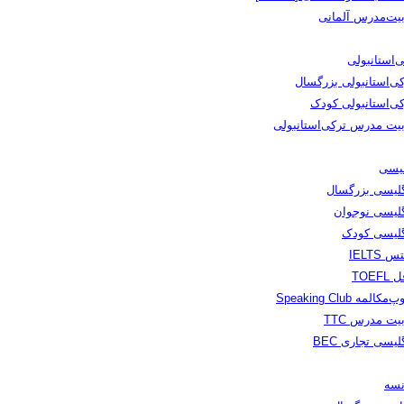
بیت‌مدرس آلمانی
‌استانبولی
کی‌استانبولی بزرگسال
کی‌استانبولی کودک
بیت مدرس ترکی‌استانبولی
لیسی
گلیسی بزرگسال
گلیسی نوجوان
گلیسی کودک
س IELTS
TOEFL
مکالمه Speaking Club
یت مدرس TTC
لیسی تجاری BEC
نسه