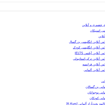
 حضوری و آنلاین
شی اسپیکان
لاین
اس آنلاین انگلیسی بزرگسال
اس آنلاین انگلیسی کودک
س آنلاین آیلتس IELTS
س آنلاین ترکی‌استانبولی
اس آنلاین فرانسه
س آنلاین آلمانی
نی
انی بزرگسالان
انی نوجوانان
مانی کودکان
لمه بحث‌آزاد آلمانی [K-Kurs]