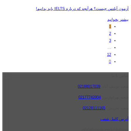
آزمون آیلتس چیست؟ هرآنچه که درباره IELTS باید بدانیم!
بیشتر بخوانید
1
2
3
…
12
تماس با ما
شعبه یوسف آباد:
02188017039
شعبه تهرانپارس:
02177742004
شعبه تجریش:
02128111165
آدرس کامل شعب
info[at]speakonedu[dot]com