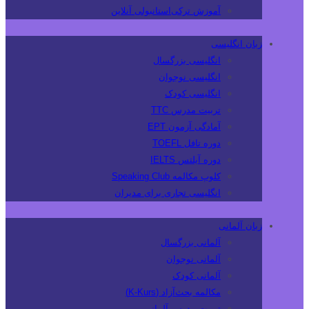
آموزش ترکی‌استانبولی آنلاین
زبان انگلیسی
انگلیسی بزرگسال
انگلیسی نوجوان
انگلیسی کودک
تربیت مدرس TTC
آمادگی آزمون EPT
دوره تافل TOEFL
دوره آیلتس IELTS
کلوپ مکالمه Speaking Club
انگلیسی تجاری برای مدیران
زبان آلمانی
آلمانی بزرگسال
آلمانی نوجوان
آلمانی کودک
مکالمه بحث‌آزاد (K-Kurs)
تربیت مدرس آلمانی