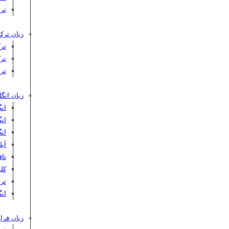
تر
زبان ترکی
تر
تر
تر
زبان انگ
ان
ان
ان
آیلت
تافل 
کلوپ‌
ترب
انگ
زبان فرا