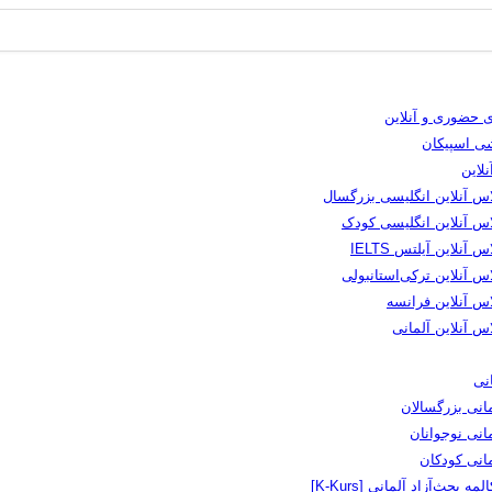
 حضوری و آنلاین
شی اسپیکان
لاین
اس آنلاین انگلیسی بزرگسال
اس آنلاین انگلیسی کودک
س آنلاین آیلتس IELTS
س آنلاین ترکی‌استانبولی
اس آنلاین فرانسه
س آنلاین آلمانی
نی
انی بزرگسالان
انی نوجوانان
مانی کودکان
لمه بحث‌آزاد آلمانی [K-Kurs]