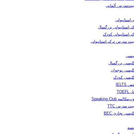
بیت‌مدرس آلمانی
‌استانبولی
کی‌استانبولی بزرگسال
کی‌استانبولی کودک
بیت مدرس ترکی‌استانبولی
لیسی
گلیسی بزرگسال
گلیسی نوجوان
گلیسی کودک
س IELTS
TOEFL
مکالمه Speaking Club
یت مدرس TTC
لیسی تجاری BEC
نسه