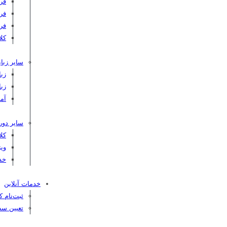
فر
فر
فر
کلاس C
سایر زبان
زبا
زبا
آم
سایر دور
کل
ویژ
خد
خدمات آنلاین
ثبت‌نام 
تعیین سط