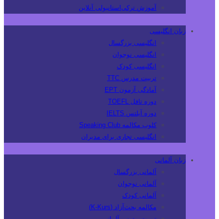
آموزش ترکی‌استانبولی آنلاین
زبان انگلیسی
انگلیسی بزرگسال
انگلیسی نوجوان
انگلیسی کودک
تربیت مدرس TTC
آمادگی آزمون EPT
دوره تافل TOEFL
دوره آیلتس IELTS
کلوپ مکالمه Speaking Club
انگلیسی تجاری برای مدیران
زبان آلمانی
آلمانی بزرگسال
آلمانی نوجوان
آلمانی کودک
مکالمه بحث‌آزاد (K-Kurs)
تربیت مدرس آلمانی