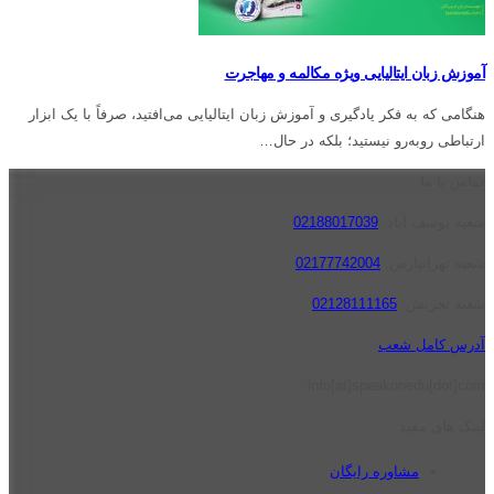
آموزش زبان ایتالیایی ویژه مکالمه و مهاجرت
هنگامی که به فکر یادگیری و آموزش زبان ایتالیایی می‌افتید، صرفاً با یک ابزار
ارتباطی روبه‌رو نیستید؛ بلکه در حال…
تماس با ما
شعبه یوسف آباد:
02188017039
شعبه تهرانپارس:
02177742004
شعبه تجریش:
02128111165
آدرس کامل شعب
info[at]speakonedu[dot]com
لینک های مفید
مشاوره رایگان