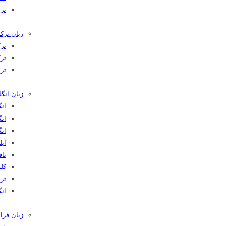
تر
زبان ترکی
تر
تر
تر
زبان انگ
ان
ان
ان
آیلت
تافل 
کلوپ‌
ترب
انگ
زبان فرا