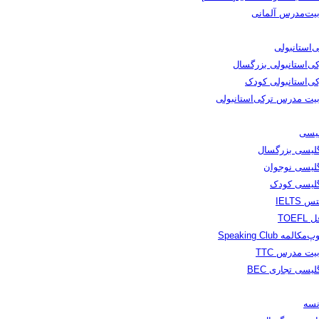
بیت‌مدرس آلمانی
‌استانبولی
کی‌استانبولی بزرگسال
کی‌استانبولی کودک
بیت مدرس ترکی‌استانبولی
لیسی
گلیسی بزرگسال
گلیسی نوجوان
گلیسی کودک
س IELTS
TOEFL
مکالمه Speaking Club
یت مدرس TTC
لیسی تجاری BEC
نسه