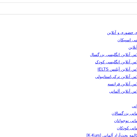
 حضوری و آنلاین
شی اسپیکان
لاین
اس آنلاین انگلیسی بزرگسال
اس آنلاین انگلیسی کودک
س آنلاین آیلتس IELTS
س آنلاین ترکی‌استانبولی
اس آنلاین فرانسه
س آنلاین آلمانی
نی
انی بزرگسالان
انی نوجوانان
مانی کودکان
لمه بحث‌آزاد آلمانی [K-Kurs]