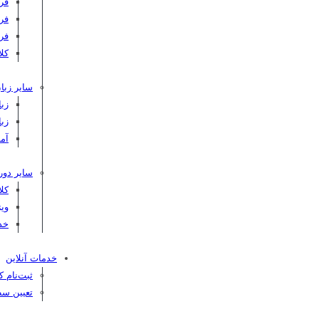
فر
فر
فر
کلاس C
سایر زبان
زبا
زبا
آم
سایر دور
کل
ویژ
خد
خدمات آنلاین
ثبت‌نام 
تعیین سط