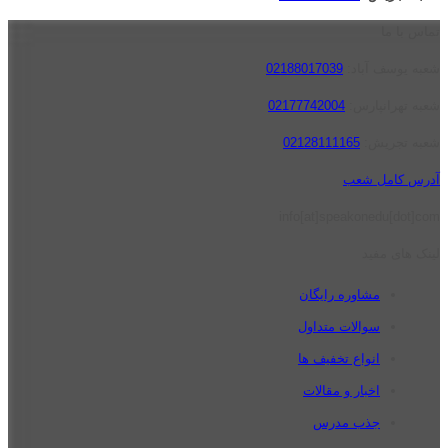
تماس با ما
شعبه یوسف آباد:
02188017039
شعبه تهرانپارس:
02177742004
شعبه تجریش:
02128111165
آدرس کامل شعب
info[at]speakonedu[dot]com
لینک های مفید
مشاوره رایگان
سوالات متداول
انواع تخفیف ها
اخبار و مقالات
جذب مدرس