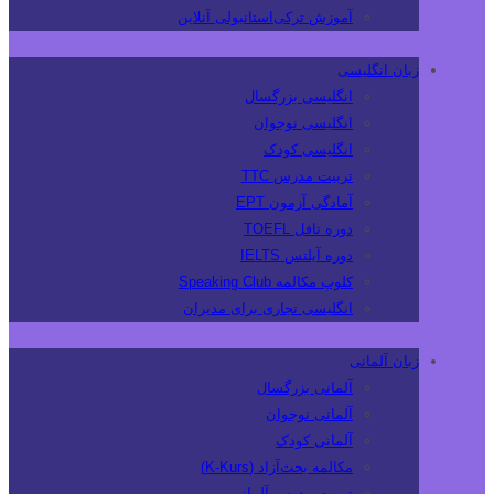
آموزش ترکی‌استانبولی آنلاین
زبان انگلیسی
انگلیسی بزرگسال
انگلیسی نوجوان
انگلیسی کودک
تربیت مدرس TTC
آمادگی آزمون EPT
دوره تافل TOEFL
دوره آیلتس IELTS
کلوپ مکالمه Speaking Club
انگلیسی تجاری برای مدیران
زبان آلمانی
آلمانی بزرگسال
آلمانی نوجوان
آلمانی کودک
مکالمه بحث‌آزاد (K-Kurs)
تربیت مدرس آلمانی