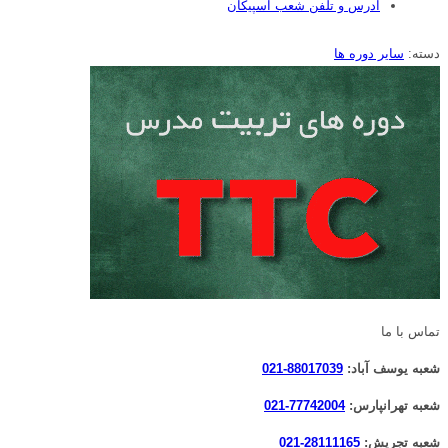
آدرس و تلفن شعب اسپیکان
دسته:
سایر دوره ها
تماس با ما
شعبه یوسف آباد:
88017039-021
شعبه تهرانپارس:
77742004-021
شعبه تجریش:
28111165-021