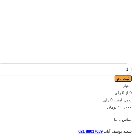
آموزش
آنلاین
ثبت نام
زبان
امتیاز
|
0
از
0
رأی
کلاس
بدون امتیاز
0 رای
آنلاین
۱۰۰,۰۰۰
تومان
زبان
|
تماس با ما
آموزشگاه
زبان
شعبه یوسف آباد:
88017039-021