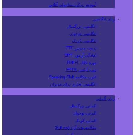
آموزش ترکی‌استانبولی آنلاین
زبان انگلیسی
انگلیسی بزرگسال
انگلیسی نوجوان
انگلیسی کودک
تربیت مدرس TTC
آمادگی آزمون EPT
دوره تافل TOEFL
دوره آیلتس IELTS
کلوپ مکالمه Speaking Club
انگلیسی تجاری برای مدیران
زبان آلمانی
آلمانی بزرگسال
آلمانی نوجوان
آلمانی کودک
مکالمه بحث‌آزاد (K-Kurs)
تربیت مدرس آلمانی