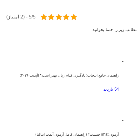
5/5 - (2 امتیاز)
مطالب زیر را حتما بخوانید
راهنمای جامع انتخاب: یادگیری کدام زبان بهتر است؟ (آپدیت ۲۰۲۶)
54 بازدید
آزمون imat چیست؟ (راهنمای کامل آزمون آیمت ایتالیا)