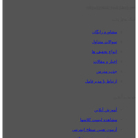
info[at]speakonedu[dot]com
لینک های مفید
مشاوره رایگان
سوالات متداول
انواع تخفیف ها
اخبار و مقالات
جذب مدرس
ارتباط با مدیرعامل
خدمات آنلاین
آموزش آنلاین
مشاهده لیست کلاسها
آزمون تعیین سطح اینترنتی