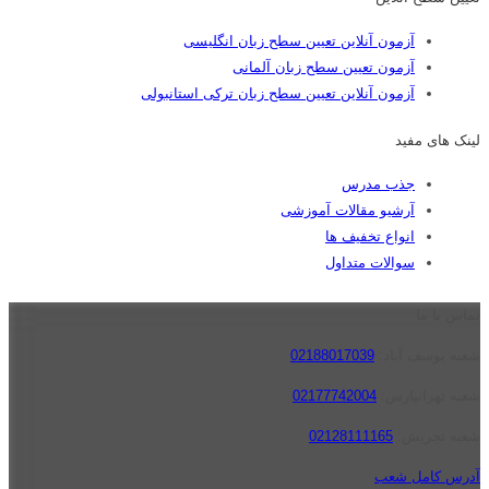
آزمون آنلاین تعیین سطح زبان انگلیسی
آزمون تعیین سطح زبان آلمانی
آزمون آنلاین تعیین سطح زبان ترکی استانبولی
لینک های مفید
جذب مدرس
آرشیو مقالات آموزشی
انواع تخفیف ها
سوالات متداول
تماس با ما
شعبه یوسف آباد:
02188017039
شعبه تهرانپارس:
02177742004
شعبه تجریش:
02128111165
آدرس کامل شعب