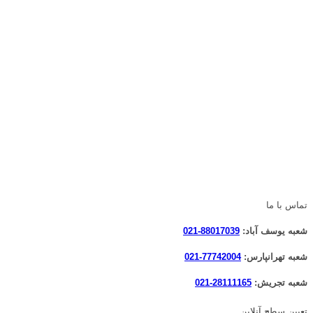
تماس با ما
شعبه یوسف آباد:
88017039-021
شعبه تهرانپارس:
77742004-021
شعبه تجریش:
28111165-021
تعیین سطح آنلاین