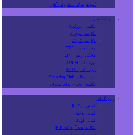
آموزش ترکی‌استانبولی آنلاین
زبان انگلیسی
انگلیسی بزرگسال
انگلیسی نوجوان
انگلیسی کودک
تربیت مدرس TTC
آمادگی آزمون EPT
دوره تافل TOEFL
دوره آیلتس IELTS
کلوپ مکالمه Speaking Club
انگلیسی تجاری برای مدیران
زبان آلمانی
آلمانی بزرگسال
آلمانی نوجوان
آلمانی کودک
مکالمه بحث‌آزاد (K-Kurs)
تربیت مدرس آلمانی