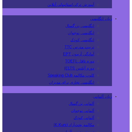
آموزش ترکی‌استانبولی آنلاین
زبان انگلیسی
انگلیسی بزرگسال
انگلیسی نوجوان
انگلیسی کودک
تربیت مدرس TTC
آمادگی آزمون EPT
دوره تافل TOEFL
دوره آیلتس IELTS
کلوپ مکالمه Speaking Club
انگلیسی تجاری برای مدیران
زبان آلمانی
آلمانی بزرگسال
آلمانی نوجوان
آلمانی کودک
مکالمه بحث‌آزاد (K-Kurs)
تربیت مدرس آلمانی