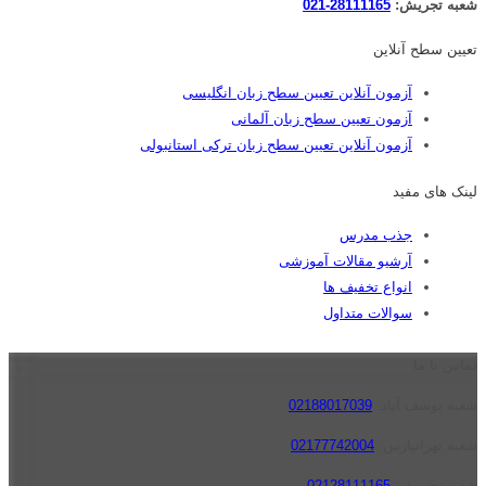
شعبه تجریش:
28111165-021
تعیین سطح آنلاین
آزمون آنلاین تعیین سطح زبان انگلیسی
آزمون تعیین سطح زبان آلمانی
آزمون آنلاین تعیین سطح زبان ترکی استانبولی
لینک های مفید
جذب مدرس
آرشیو مقالات آموزشی
انواع تخفیف ها
سوالات متداول
تماس با ما
شعبه یوسف آباد:
02188017039
شعبه تهرانپارس:
02177742004
شعبه تجریش:
02128111165