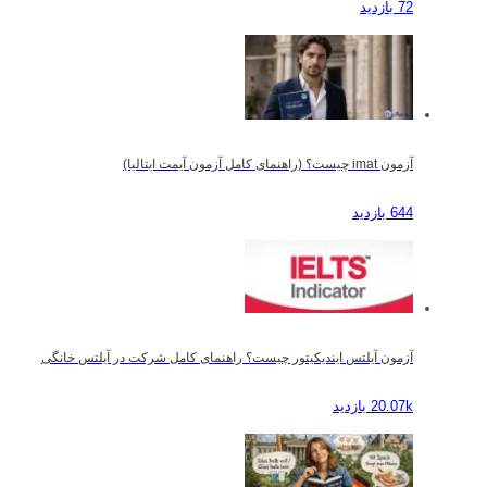
72 بازدید
آزمون imat چیست؟ (راهنمای کامل آزمون آیمت ایتالیا)
644 بازدید
آزمون آیلتس ایندیکیتور چیست؟ راهنمای کامل شرکت در آیلتس خانگی
20.07k بازدید