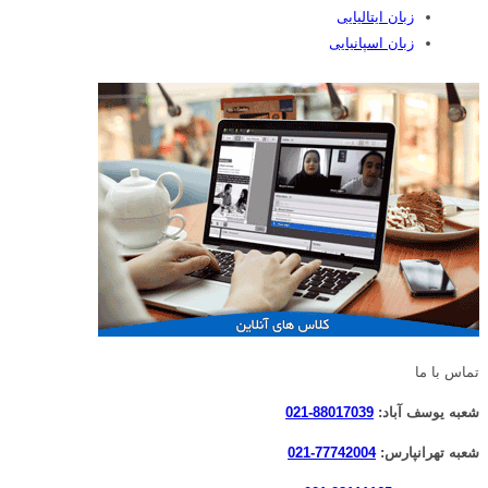
زبان ایتالیایی
زبان اسپانیایی
تماس با ما
شعبه یوسف آباد:
88017039-021
شعبه تهرانپارس:
77742004-021