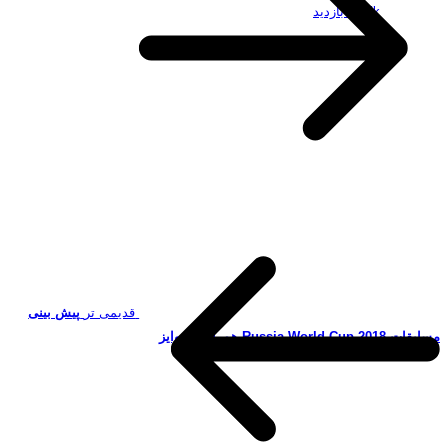
19.5k بازدید
قدیمی تر
پیش بینی
مسابقات Russia World Cup 2018 همراه با جوایز