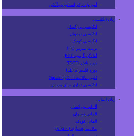
آموزش ترکی‌استانبولی آنلاین
زبان انگلیسی
انگلیسی بزرگسال
انگلیسی نوجوان
انگلیسی کودک
تربیت مدرس TTC
آمادگی آزمون EPT
دوره تافل TOEFL
دوره آیلتس IELTS
کلوپ مکالمه Speaking Club
انگلیسی تجاری برای مدیران
زبان آلمانی
آلمانی بزرگسال
آلمانی نوجوان
آلمانی کودک
مکالمه بحث‌آزاد (K-Kurs)
تربیت مدرس آلمانی