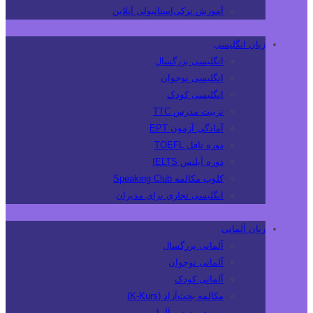
آموزش ترکی‌استانبولی آنلاین
زبان انگلیسی
انگلیسی بزرگسال
انگلیسی نوجوان
انگلیسی کودک
تربیت مدرس TTC
آمادگی آزمون EPT
دوره تافل TOEFL
دوره آیلتس IELTS
کلوپ مکالمه Speaking Club
انگلیسی تجاری برای مدیران
زبان آلمانی
آلمانی بزرگسال
آلمانی نوجوان
آلمانی کودک
مکالمه بحث‌آزاد (K-Kurs)
تربیت مدرس آلمانی