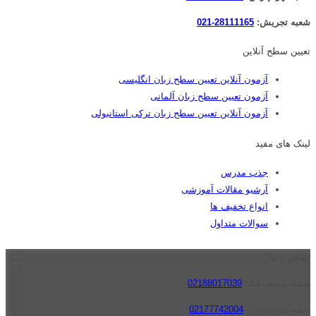
شعبه تجریش:
28111165-021
تعیین سطح آنلاین
آزمون آنلاین تعیین سطح زبان انگلیسی
آزمون تعیین سطح زبان آلمانی
آزمون آنلاین تعیین سطح زبان ترکی استانبولی
لینک های مفید
جذب مدرس
آرشیو مقالات آموزشی
انواع تخفیف ها
سوالات متداول
تماس با ما
شعبه یوسف آباد:
02188017039
شعبه تهرانپارس:
02177742004