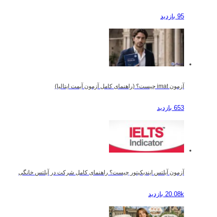
95 بازدید
آزمون imat چیست؟ (راهنمای کامل آزمون آیمت ایتالیا)
653 بازدید
آزمون آیلتس ایندیکیتور چیست؟ راهنمای کامل شرکت در آیلتس خانگی
20.08k بازدید