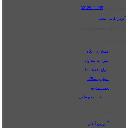
شعبه تجریش:
02128111165
آدرس کامل شعب
info[at]speakonedu[dot]com
لینک های مفید
مشاوره رایگان
سوالات متداول
انواع تخفیف ها
اخبار و مقالات
جذب مدرس
ارتباط با مدیرعامل
خدمات آنلاین
آموزش آنلاین