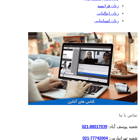
زبان فرانسه
زبان ایتالیایی
زبان اسپانیایی
تماس با ما
شعبه یوسف آباد:
88017039-021
شعبه تهرانپارس:
77742004-021