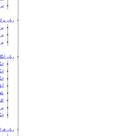
تر
زبان ترکی
تر
تر
تر
زبان انگ
ان
ان
ان
آیلت
تافل 
کلوپ‌
ترب
انگ
زبان فرا