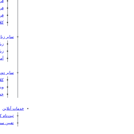
فر
فر
فر
کلاس C
سایر زبان
زبا
زبا
آم
سایر دور
کل
ویژ
خد
خدمات آنلاین
ثبت‌نام 
تعیین سط