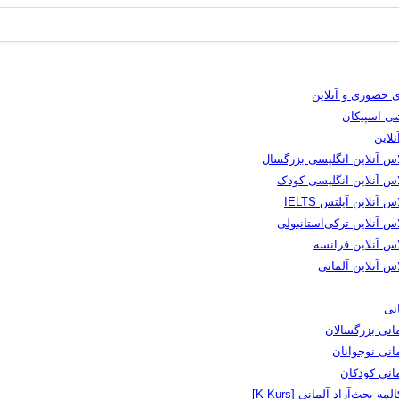
 حضوری و آنلاین
شی اسپیکان
لاین
اس آنلاین انگلیسی بزرگسال
اس آنلاین انگلیسی کودک
س آنلاین آیلتس IELTS
س آنلاین ترکی‌استانبولی
اس آنلاین فرانسه
س آنلاین آلمانی
نی
انی بزرگسالان
انی نوجوانان
مانی کودکان
لمه بحث‌آزاد آلمانی [K-Kurs]