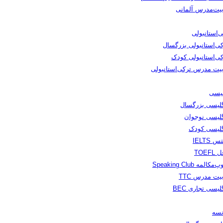
بیت‌مدرس آلمانی
‌استانبولی
کی‌استانبولی بزرگسال
کی‌استانبولی کودک
بیت مدرس ترکی‌استانبولی
لیسی
گلیسی بزرگسال
گلیسی نوجوان
گلیسی کودک
س IELTS
TOEFL
مکالمه Speaking Club
یت مدرس TTC
لیسی تجاری BEC
نسه