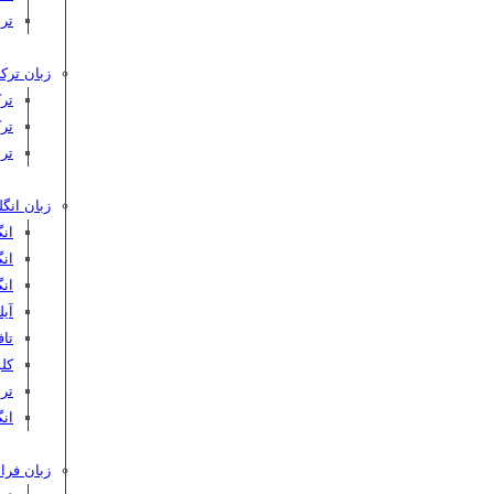
تر
زبان ترکی
تر
تر
تر
زبان انگ
ان
ان
ان
آیلت
تافل 
کلوپ‌
ترب
انگ
زبان فرا