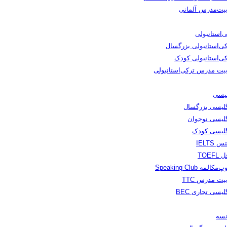
بیت‌مدرس آلمانی
‌استانبولی
کی‌استانبولی بزرگسال
کی‌استانبولی کودک
بیت مدرس ترکی‌استانبولی
لیسی
گلیسی بزرگسال
گلیسی نوجوان
گلیسی کودک
س IELTS
TOEFL
مکالمه Speaking Club
یت مدرس TTC
لیسی تجاری BEC
نسه