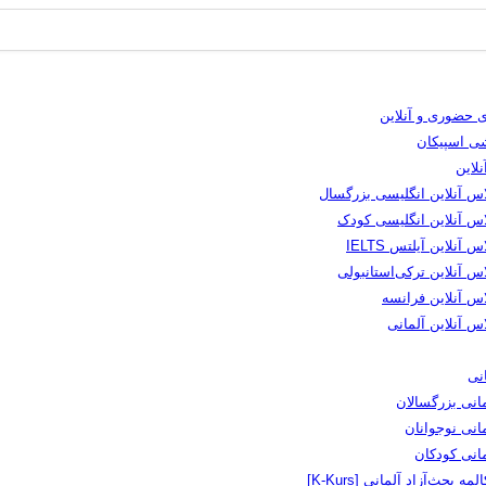
 حضوری و آنلاین
شی اسپیکان
لاین
اس آنلاین انگلیسی بزرگسال
اس آنلاین انگلیسی کودک
س آنلاین آیلتس IELTS
س آنلاین ترکی‌استانبولی
اس آنلاین فرانسه
س آنلاین آلمانی
نی
انی بزرگسالان
انی نوجوانان
مانی کودکان
لمه بحث‌آزاد آلمانی [K-Kurs]