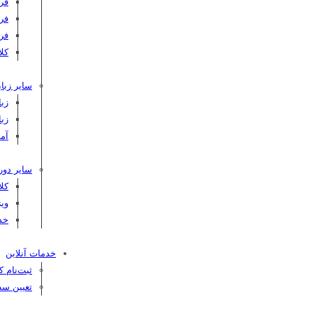
فر
فر
فر
کلاس C
سایر زبان
زبا
زبا
آم
سایر دور
کل
ویژ
خد
خدمات آنلاین
ثبت‌نام 
تعیین سط