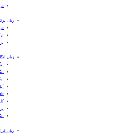
تر
زبان ترکی
تر
تر
تر
زبان انگ
ان
ان
ان
آیلت
تافل 
کلوپ‌
ترب
انگ
زبان فرا