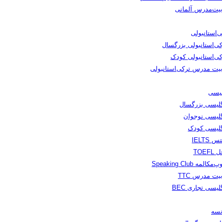
بیت‌مدرس آلمانی
‌استانبولی
کی‌استانبولی بزرگسال
کی‌استانبولی کودک
بیت مدرس ترکی‌استانبولی
لیسی
گلیسی بزرگسال
گلیسی نوجوان
گلیسی کودک
س IELTS
TOEFL
مکالمه Speaking Club
یت مدرس TTC
لیسی تجاری BEC
نسه