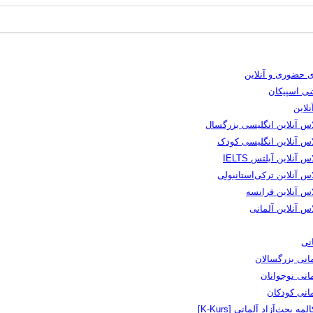
 حضوری و آنلاین
شی اسپیکان
لاین
اس آنلاین انگلیسی بزرگسال
اس آنلاین انگلیسی کودک
س آنلاین آیلتس IELTS
س آنلاین ترکی‌استانبولی
اس آنلاین فرانسه
س آنلاین آلمانی
نی
انی بزرگسالان
انی نوجوانان
مانی کودکان
لمه بحث‌آزاد آلمانی [K-Kurs]