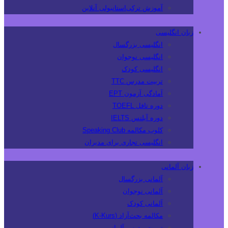
آموزش ترکی‌استانبولی آنلاین
زبان انگلیسی
انگلیسی بزرگسال
انگلیسی نوجوان
انگلیسی کودک
تربیت مدرس TTC
آمادگی آزمون EPT
دوره تافل TOEFL
دوره آیلتس IELTS
کلوپ مکالمه Speaking Club
انگلیسی تجاری برای مدیران
زبان آلمانی
آلمانی بزرگسال
آلمانی نوجوان
آلمانی کودک
مکالمه بحث‌آزاد (K-Kurs)
تربیت مدرس آلمانی