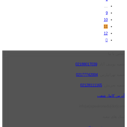
…
9
10
11
12
تماس با ما
شعبه یوسف آباد:
02188017039
شعبه تهرانپارس:
02177742004
شعبه تجریش:
02128111165
آدرس کامل شعب
info[at]speakonedu[dot]com
لینک های مفید