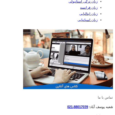
زبان ترکی استانبولی
زبان فرانسه
زبان ایتالیایی
زبان اسپانیایی
تماس با ما
شعبه یوسف آباد:
88017039-021