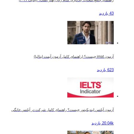
راهنمای جامع انتخاب: یادگیری کدام زبان بهتر است؟ (آپدیت ۲۰۲۶)
43 بازدید
آزمون imat چیست؟ (راهنمای کامل آزمون آیمت ایتالیا)
623 بازدید
آزمون آیلتس ایندیکیتور چیست؟ راهنمای کامل شرکت در آیلتس خانگی
20.04k بازدید