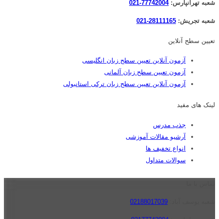
شعبه تهرانپارس:
77742004-021
شعبه تجریش:
28111165-021
تعیین سطح آنلاین
آزمون آنلاین تعیین سطح زبان انگلیسی
آزمون تعیین سطح زبان آلمانی
آزمون آنلاین تعیین سطح زبان ترکی استانبولی
لینک های مفید
جذب مدرس
آرشیو مقالات آموزشی
انواع تخفیف ها
سوالات متداول
تماس با ما
شعبه یوسف آباد:
02188017039