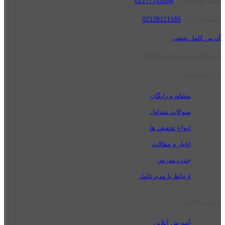
شعبه تهرانپارس:
02177742004
شعبه تجریش:
02128111165
آدرس کامل شعب
info[at]speakonedu[dot]com
لینک های مفید
مشاوره رایگان
سوالات متداول
انواع تخفیف ها
اخبار و مقالات
جذب مدرس
ارتباط با مدیرعامل
خدمات آنلاین
آموزش آنلاین