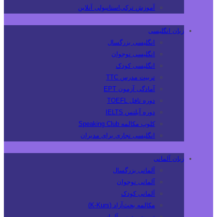
آموزش ترکی‌استانبولی آنلاین
زبان انگلیسی
انگلیسی بزرگسال
انگلیسی نوجوان
انگلیسی کودک
تربیت مدرس TTC
آمادگی آزمون EPT
دوره تافل TOEFL
دوره آیلتس IELTS
کلوپ مکالمه Speaking Club
انگلیسی تجاری برای مدیران
زبان آلمانی
آلمانی بزرگسال
آلمانی نوجوان
آلمانی کودک
مکالمه بحث‌آزاد (K-Kurs)
تربیت مدرس آلمانی