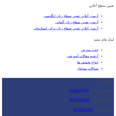
تعیین سطح آنلاین
آزمون آنلاین تعیین سطح زبان انگلیسی
آزمون تعیین سطح زبان آلمانی
آزمون آنلاین تعیین سطح زبان ترکی استانبولی
لینک های مفید
جذب مدرس
آرشیو مقالات آموزشی
انواع تخفیف ها
سوالات متداول
تماس با ما
شعبه یوسف آباد:
02188017039
شعبه تهرانپارس:
02177742004
شعبه تجریش:
02128111165