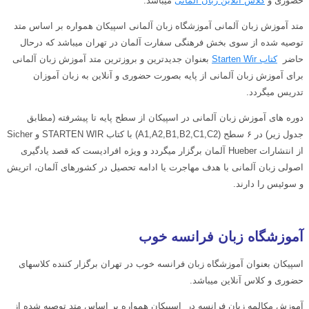
حضوری و
کلاس آنلاین زبان آلمانی
میباشد.
متد آموزش زبان آلمانی آموزشگاه زبان آلمانی اسپیکان همواره بر اساس متد
توصیه شده از سوی بخش فرهنگی سفارت آلمان در تهران میباشد که درحال
حاضر
کتاب Starten Wir
بعنوان جدیدترین و بروزترین متد آموزش زبان آلمانی
برای آموزش زبان آلمانی از پایه بصورت حضوری و آنلاین به زبان آموزان
تدریس میگردد.
دوره های آموزش زبان آلمانی در اسپیکان از سطح پایه تا پیشرفته (مطابق
جدول زیر) در ۶ سطح (A1,A2,B1,B2,C1,C2) با کتاب STARTEN WIR و Sicher
از انتشارات Hueber آلمان برگزار میگردد و ویژه افرادیست که قصد یادگیری
اصولی زبان آلمانی با هدف مهاجرت یا ادامه تحصیل در کشورهای آلمان، اتریش
و سوئیس را دارند.
آموزشگاه زبان فرانسه خوب
اسپیکان بعنوان آموزشگاه زبان فرانسه خوب در تهران برگزار کننده کلاسهای
حضوری و کلاس آنلاین میباشد.
آموزش مکالمه زبان فرانسه در اسپیکان همواره بر اساس متد توصیه شده از