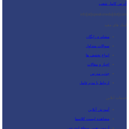
آدرس کامل شعب
info[at]speakonedu[dot]com
لینک های مفید
مشاوره رایگان
سوالات متداول
انواع تخفیف ها
اخبار و مقالات
جذب مدرس
ارتباط با مدیرعامل
خدمات آنلاین
آموزش آنلاین
مشاهده لیست کلاسها
آزمون تعیین سطح اینترنتی