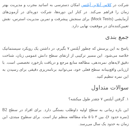
شرکت در
کلاس آنلاین آیلتس
امکان دسترسی به اساتید مجرب و مدیریت بهتر
زمان را فراهم می‌کند. در کنار این دوره‌ها، شرکت دوره‌ای در آزمون‌های
آزمایشی (Mock Tests) برای سنجش پیشرفت و تمرین مدیریت استرس، نقش
تعیین‌کننده‌ای در موفقیت نهایی دارد.
جمع‌ بندی
پاسخ به این پرسش که چطور آیلتس ۷ بگیرم، در داشتن یک رویکرد سیستماتیک
خلاصه می‌شود. این مسیر ترکیبی از ارتقای سطح دانش عمومی زبان، شناخت
دقیق لایه‌های نمره‌دهی، مطالعه منابع مرجع و دریافت بازخورد تخصصی است. با
ارزیابی واقع‌بینانه سطح فعلی خود، می‌توانید برنامه‌ریزی دقیقی برای رسیدن به
این نمره تنظیم کنید.
سوالات متداول
۱. گرفتن آیلتس ۷ چقدر طول میکشه؟
این بازه زمانی به سطح اولیه داوطلب بستگی دارد. برای افراد در سطح B2
(نمره حدود ۶)، بین ۳ تا ۵ ماه مطالعه منظم نیاز است. برای سطوح مبتدی، این
زمان به حدود یک سال می‌رسد.