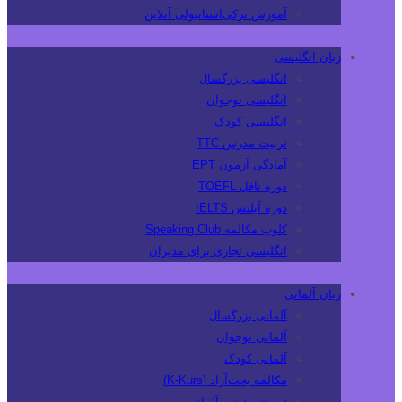
آموزش ترکی‌استانبولی آنلاین
زبان انگلیسی
انگلیسی بزرگسال
انگلیسی نوجوان
انگلیسی کودک
تربیت مدرس TTC
آمادگی آزمون EPT
دوره تافل TOEFL
دوره آیلتس IELTS
کلوپ مکالمه Speaking Club
انگلیسی تجاری برای مدیران
زبان آلمانی
آلمانی بزرگسال
آلمانی نوجوان
آلمانی کودک
مکالمه بحث‌آزاد (K-Kurs)
تربیت مدرس آلمانی