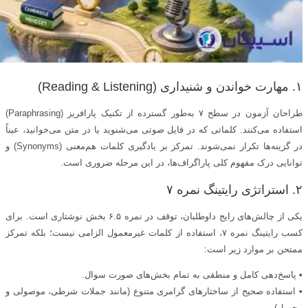
۱. مهارت خواندن و شنیداری (Reading & Listening)
طراحان آزمون در سطح ۷ به‌طور گسترده از تکنیک پارافریز (Paraphrasing)
استفاده می‌کنند. کلماتی که در فایل صوتی می‌شنوید یا در متن می‌خوانید، عیناً
در گزینه‌ها تکرار نمی‌شوند. تمرکز بر یادگیری کلمات هم‌معنی (Synonyms) و
توانایی درک مفهوم کلی پاراگراف‌ها، در این مرحله ضروری است.
۲. استراتژی رایتینگ نمره ۷
یکی از چالش‌های رایج داوطلبان، توقف در نمره ۶.۵ بخش نوشتاری است. برای
کسب رایتینگ نمره ۷، استفاده از کلمات غیرمعمول الزامی نیست؛ بلکه تمرکز
ممتحن بر موارد زیر است:
• پاسخ‌دهی کامل و منطقی به تمام بخش‌های صورت‌ سوال.
• استفاده صحیح از ساختارهای گرامری متنوع (مانند جملات شرطی، موصولی و
مجهول).