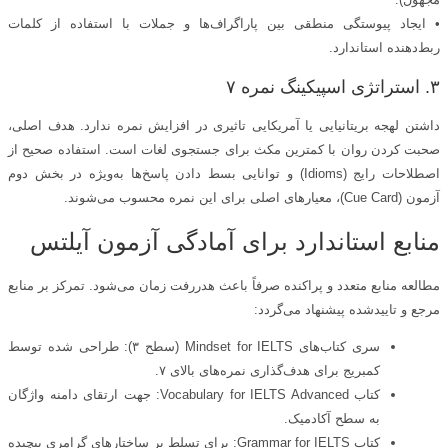
• ایجاد پیوستگی منطقی بین پاراگراف‌ها و جملات با استفاده از کلمات
ربط‌دهنده استاندارد.
۳. استراتژی اسپیکینگ نمره ۷
داشتن لهجه بریتانیایی یا آمریکایی تاثیری در افزایش نمره ندارد. هدف اصلی،
صحبت کردن روان با کمترین مکث برای جستجوی لغات است. استفاده صحیح از
اصطلاحات رایج (Idioms) و توانایی بسط دادن پاسخ‌ها به‌ویژه در بخش دوم
آزمون (Cue Card)، معیارهای اصلی برای این نمره محسوب می‌شوند.
منابع استاندارد برای آمادگی آزمون آیلتس
مطالعه منابع متعدد و پراکنده صرفاً باعث هدررفت زمان می‌شود. تمرکز بر منابع
مرجع و تاییدشده پیشنهاد می‌گردد:
سری کتاب‌های Mindset for IELTS (سطح ۳): طراحی شده توسط
کمبریج برای هدف‌گذاری نمره‌های بالای ۷.
کتاب Vocabulary for IELTS Advanced: جهت ارتقای دامنه واژگان
به سطح آکادمیک.
کتاب Grammar for IELTS: برای تسلط بر ساختارهای گرامری پیچیده