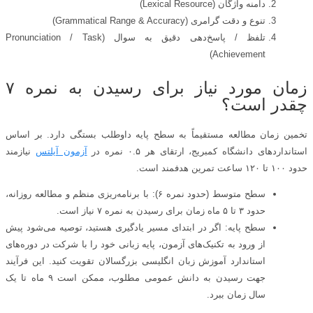
دامنه واژگان (Lexical Resource)
تنوع و دقت گرامری (Grammatical Range & Accuracy)
تلفظ / پاسخ‌دهی دقیق به سوال (Pronunciation / Task
Achievement)
زمان مورد نیاز برای رسیدن به نمره ۷
چقدر است؟
تخمین زمان مطالعه مستقیماً به سطح پایه داوطلب بستگی دارد. بر اساس
استانداردهای دانشگاه کمبریج، ارتقای هر ۰.۵ نمره در
آزمون آیلتس
نیازمند
حدود ۱۰۰ تا ۱۲۰ ساعت تمرین هدفمند است.
سطح متوسط (حدود نمره ۶): با برنامه‌ریزی منظم و مطالعه روزانه،
حدود ۳ تا ۵ ماه زمان برای رسیدن به نمره ۷ نیاز است.
سطح پایه: اگر در ابتدای مسیر یادگیری هستید، توصیه می‌شود پیش
از ورود به تکنیک‌های آزمون، پایه زبانی خود را با شرکت در دوره‌های
استاندارد آموزش زبان انگلیسی بزرگسالان تقویت کنید. این فرآیند
جهت رسیدن به دانش عمومی مطلوب، ممکن است ۹ ماه تا یک
سال زمان ببرد.