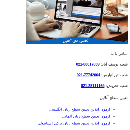
تماس با ما
شعبه یوسف آباد:
88017039-021
شعبه تهرانپارس:
77742004-021
شعبه تجریش:
28111165-021
تعیین سطح آنلاین
آزمون آنلاین تعیین سطح زبان انگلیسی
آزمون تعیین سطح زبان آلمانی
آزمون آنلاین تعیین سطح زبان ترکی استانبولی