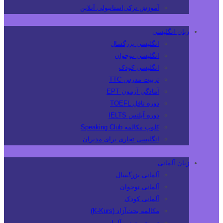
آموزش ترکی‌استانبولی آنلاین
زبان انگلیسی
انگلیسی بزرگسال
انگلیسی نوجوان
انگلیسی کودک
تربیت مدرس TTC
آمادگی آزمون EPT
دوره تافل TOEFL
دوره آیلتس IELTS
کلوپ مکالمه Speaking Club
انگلیسی تجاری برای مدیران
زبان آلمانی
آلمانی بزرگسال
آلمانی نوجوان
آلمانی کودک
مکالمه بحث‌آزاد (K-Kurs)
تربیت مدرس آلمانی