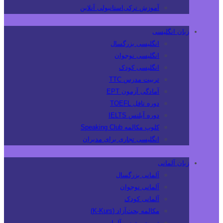
آموزش ترکی‌استانبولی آنلاین
زبان انگلیسی
انگلیسی بزرگسال
انگلیسی نوجوان
انگلیسی کودک
تربیت مدرس TTC
آمادگی آزمون EPT
دوره تافل TOEFL
دوره آیلتس IELTS
کلوپ مکالمه Speaking Club
انگلیسی تجاری برای مدیران
زبان آلمانی
آلمانی بزرگسال
آلمانی نوجوان
آلمانی کودک
مکالمه بحث‌آزاد (K-Kurs)
تربیت مدرس آلمانی