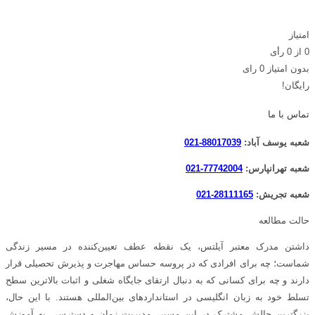
امتیاز
0
از
0
رأی
بدون امتیاز
0 رای
رایگان!
تماس با ما
شعبه یوسف آباد:
88017039-021
شعبه تهرانپارس:
77742004-021
شعبه تجریش:
28111165-021
حالت مطالعه
داشتن مدرک معتبر آیلتس، یک نقطه عطف تعیین‌کننده در مسیر زندگی
شماست؛ چه برای افرادی که در پروسه حساس مهاجرت و پذیرش تحصیلی قرار
دارند و چه برای کسانی که به دنبال ارتقای جایگاه شغلی و اثبات بالاترین سطح
تسلط خود به زبان انگلیسی در استانداردهای بین‌المللی هستند. با این حال،
بزرگترین چالشِ مشترک در این مسیر، مدیریت زمان و دسترسی به آموزشِ