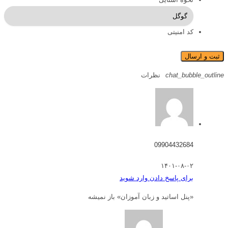
کد امنیتی
chat_bubble_outline
نظرات
09904432684
۱۴۰۱-۰۸-۰۲
برای پاسخ دادن وارد شوید
«پنل اساتید و زبان آموزان» باز نمیشه