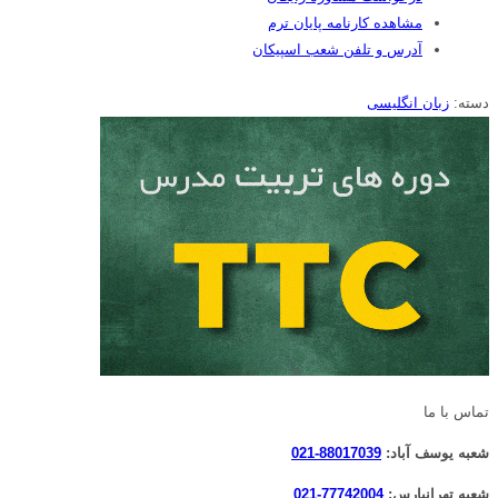
مشاهده کارنامه پایان ترم
آدرس و تلفن شعب اسپیکان
دسته:
زبان انگلیسی
تماس با ما
شعبه یوسف آباد:
88017039-021
شعبه تهرانپارس:
77742004-021