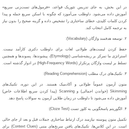
در این بخش، به جای تدریس تئوریک قواعد، «فرمول‌های تست‌زنی سریع»
آموزش داده می‌شود. داوطلب می‌آموزد که چگونه با اسکن سریع جمله و پیدا
کردن کلمات کلیدی، خطای ساختاری را تشخیص داده و گزینه صحیح را بدون نیاز
به ترجمه کامل انتخاب کند.
۲. توسعه هدفمند واژگان (Vocabulary):
حفظ کردن لیست‌های طولانی لغات برای داوطلب دکتری کارآمد نیست.
استراتژی ما تمرکز بر ریشه‌شناسی (Etymology)، پیشوندها، پسوندها و همچنین
تسلط بر لیست واژگان پرتکرار (High-Frequency Words) در ادوار گذشته است.
۳. تکنیک‌های درک مطلب (Reading Comprehension):
متون آزمون عموماً طولانی و آکادمیک هستند. در این دوره، تکنیک‌های
Skimming (خواندن اجمالی) و Scanning (پیدا کردن سریع اطلاعات خاص)
آموزش داده می‌شود تا داوطلب در زمان طلایی آزمون به سوالات پاسخ دهد.
۴. الگوریتم پاسخگویی به کلوز تست (Cloze Test):
تکمیل متون پیوسته نیازمند درک ارتباط ساختاری جملات قبل و بعد از جای خالی
است. در این کلاس‌ها، تکنیک‌های یافتن سرنخ‌های متنی (Context Clues) برای