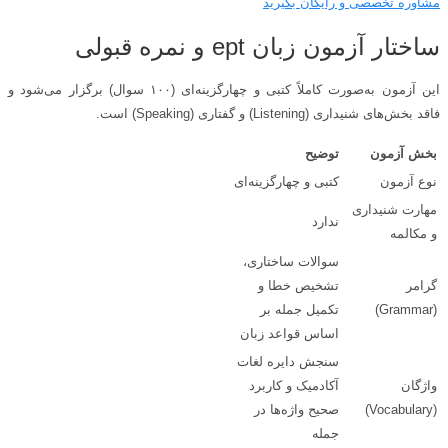
مشاوره تخصصی و رایگان بگیرید
ساختار آزمون زبان ept و نمره قبولی
این آزمون به‌صورت کاملاً کتبی و چهارگزینه‌ای (۱۰۰ سوال) برگزار می‌شود و
فاقد بخش‌های شنیداری (Listening) و گفتاری (Speaking) است.
بخش آزمون
توضیح
نوع آزمون
کتبی و چهارگزینه‌ای
مهارت شنیداری
ندارد
و مکالمه
سوالات ساختاری،
گرامر
تشخیص خطا و
(Grammar)
تکمیل جمله بر
اساس قواعد زبان
سنجش دایره لغات
واژگان
آکادمیک و کاربرد
(Vocabulary)
صحیح واژه‌ها در
جمله