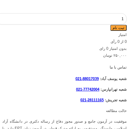
آموزش
EPT
ثبت نام
{آمادگی
امتیاز
هدفمند
0
از
0
رأی
در
بدون امتیاز
0 رای
کوتاه‌ترین
۲۵۰,۰۰۰
تومان
زمان}
عدد
تماس با ما
شعبه یوسف آباد:
88017039-021
شعبه تهرانپارس:
77742004-021
شعبه تجریش:
28111165-021
حالت مطالعه
موفقیت در آزمون جامع و صدور مجوز دفاع از رساله دکتری در دانشگاه آزاد
اسلامی، وابستگی مستقیمی به ارائه مدرک قبولی در آزمون زبان EPT دارد. با