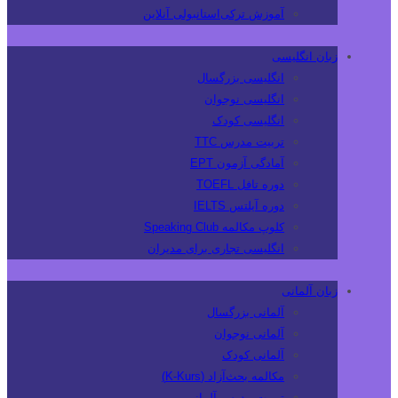
آموزش ترکی‌استانبولی آنلاین
زبان انگلیسی
انگلیسی بزرگسال
انگلیسی نوجوان
انگلیسی کودک
تربیت مدرس TTC
آمادگی آزمون EPT
دوره تافل TOEFL
دوره آیلتس IELTS
کلوپ مکالمه Speaking Club
انگلیسی تجاری برای مدیران
زبان آلمانی
آلمانی بزرگسال
آلمانی نوجوان
آلمانی کودک
مکالمه بحث‌آزاد (K-Kurs)
تربیت مدرس آلمانی