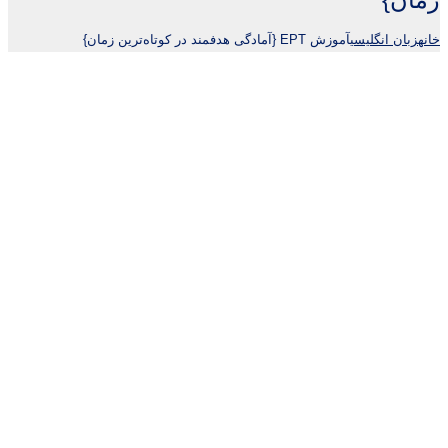
خانه
زبان انگلیسی
آموزش EPT {آمادگی هدفمند در کوتاه‌ترین زمان}