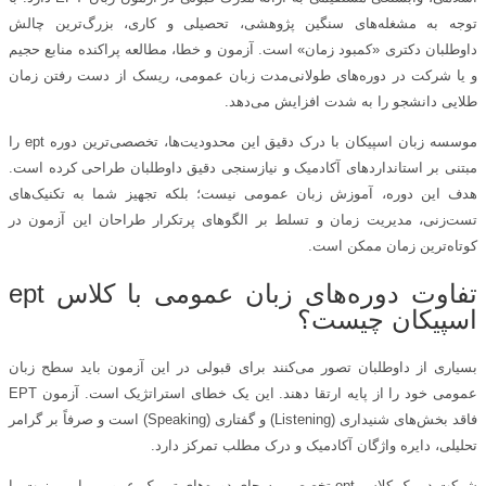
توجه به مشغله‌های سنگین پژوهشی، تحصیلی و کاری، بزرگ‌ترین چالش
داوطلبان دکتری «کمبود زمان» است. آزمون و خطا، مطالعه پراکنده منابع حجیم
و یا شرکت در دوره‌های طولانی‌مدت زبان عمومی، ریسک از دست رفتن زمان
طلایی دانشجو را به شدت افزایش می‌دهد.
موسسه زبان اسپیکان با درک دقیق این محدودیت‌ها، تخصصی‌ترین دوره ept را
مبتنی بر استانداردهای آکادمیک و نیازسنجی دقیق داوطلبان طراحی کرده است.
هدف این دوره، آموزش زبان عمومی نیست؛ بلکه تجهیز شما به تکنیک‌های
تست‌زنی، مدیریت زمان و تسلط بر الگوهای پرتکرار طراحان این آزمون در
کوتاه‌ترین زمان ممکن است.
تفاوت دوره‌های زبان عمومی با کلاس ept
اسپیکان چیست؟
بسیاری از داوطلبان تصور می‌کنند برای قبولی در این آزمون باید سطح زبان
عمومی خود را از پایه ارتقا دهند. این یک خطای استراتژیک است. آزمون EPT
فاقد بخش‌های شنیداری (Listening) و گفتاری (Speaking) است و صرفاً بر گرامر
تحلیلی، دایره واژگان آکادمیک و درک مطلب تمرکز دارد.
شرکت در یک کلاس ept تخصصی به جای دوره‌های ترمیک عمومی، این مزیت را