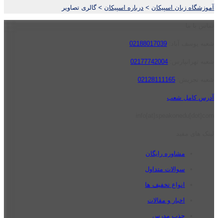
آموزشگاه زبان اسپیکان
>
درباره اسپیکان
>
گالری تصاویر
تماس با ما
شعبه یوسف آباد:
02188017039
شعبه تهرانپارس:
02177742004
شعبه تجریش:
02128111165
آدرس کامل شعب
info[at]speakonedu[dot]com
لینک های مفید
مشاوره رایگان
سوالات متداول
انواع تخفیف ها
اخبار و مقالات
جذب مدرس