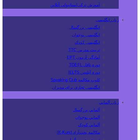
آموزش ترکی‌استانبولی آنلاین
زبان انگلیسی
انگلیسی بزرگسال
انگلیسی نوجوان
انگلیسی کودک
تربیت مدرس TTC
آمادگی آزمون EPT
دوره تافل TOEFL
دوره آیلتس IELTS
کلوپ مکالمه Speaking Club
انگلیسی تجاری برای مدیران
زبان آلمانی
آلمانی بزرگسال
آلمانی نوجوان
آلمانی کودک
مکالمه بحث‌آزاد (K-Kurs)
تربیت مدرس آلمانی