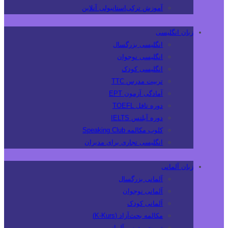
آموزش ترکی‌استانبولی آنلاین
زبان انگلیسی
انگلیسی بزرگسال
انگلیسی نوجوان
انگلیسی کودک
تربیت مدرس TTC
آمادگی آزمون EPT
دوره تافل TOEFL
دوره آیلتس IELTS
کلوپ مکالمه Speaking Club
انگلیسی تجاری برای مدیران
زبان آلمانی
آلمانی بزرگسال
آلمانی نوجوان
آلمانی کودک
مکالمه بحث‌آزاد (K-Kurs)
تربیت مدرس آلمانی