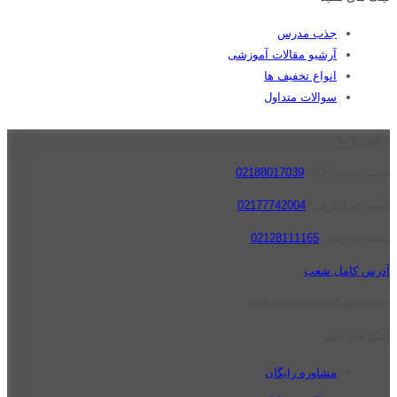
جذب مدرس
آرشیو مقالات آموزشی
انواع تخفیف ها
سوالات متداول
تماس با ما
شعبه یوسف آباد:
02188017039
شعبه تهرانپارس:
02177742004
شعبه تجریش:
02128111165
آدرس کامل شعب
info[at]speakonedu[dot]com
لینک های مفید
مشاوره رایگان