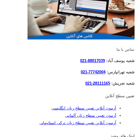
تماس با ما
شعبه یوسف آباد:
88017039-021
شعبه تهرانپارس:
77742004-021
شعبه تجریش:
28111165-021
تعیین سطح آنلاین
آزمون آنلاین تعیین سطح زبان انگلیسی
آزمون تعیین سطح زبان آلمانی
آزمون آنلاین تعیین سطح زبان ترکی استانبولی
لینک های مفید