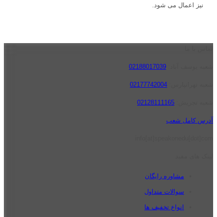
نیز اعمال می شود.
تماس با ما
شعبه یوسف آباد:
02188017039
شعبه تهرانپارس:
02177742004
شعبه تجریش:
02128111165
آدرس کامل شعب
info[at]speakonedu[dot]com
لینک های مفید
مشاوره رایگان
سوالات متداول
انواع تخفیف ها