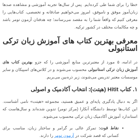
خطا را برای شما طی کرده‌ایم. پس از سال‌ها تجربه آموزشی و مشاهده صدها
زبان‌آموز موفق و ناموفق، امروز می‌خواهیم صادقانه و تخصصی، کتاب‌هایی را
معرفی کنیم که واقعاً شما را به مقصد می‌رسانند؛ چه هدفتان آزمون تومر باشد
و چه مکالمات مختلف در کشور ترکیه.
معرفی بهترین کتاب های آموزش زبان ترکی
استانبولی
در ادامه، ۵ مورد از معتبرترین منابع آموزشی را که جزو
بهترین کتاب های
آموزش زبان ترکی استانبولی
محسوب می‌شوند و در کلاس‌های اسپیکان و سایر
موسسات معتبر تدریس می‌شوند، زیر ذره‌بین می‌بریم.
۱. کتاب
Hitit
(هیتت): انتخاب آکادمیک و اصولی
اگر به دنبال یادگیری پایه‌ای و عمیق هستید، مجموعه «هیتت» نامی آشناست.
این کتاب‌ها توسط دانشگاه آنکارا (مرکز تومر) تدوین شده‌اند و سال‌هاست که
استاندارد آموزش آکادمیک زبان ترکی محسوب می‌شوند.
نقاط قوت:
تمرکز عالی بر گرامر و ساختار زبان، مناسب برای
کسانی که قصد شرکت در
آزمون تومر
را دارند.