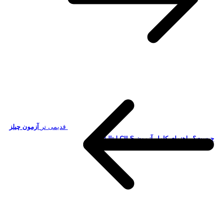
قدیمی تر
آزمون چیلز
چیست؟ راهنمای کامل آزمون CILS ایتالیا