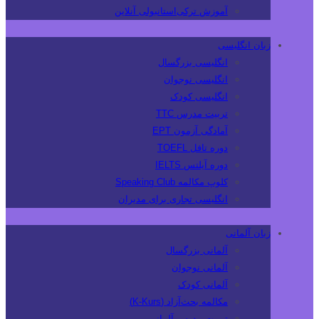
آموزش ترکی‌استانبولی آنلاین
زبان انگلیسی
انگلیسی بزرگسال
انگلیسی نوجوان
انگلیسی کودک
تربیت مدرس TTC
آمادگی آزمون EPT
دوره تافل TOEFL
دوره آیلتس IELTS
کلوپ مکالمه Speaking Club
انگلیسی تجاری برای مدیران
زبان آلمانی
آلمانی بزرگسال
آلمانی نوجوان
آلمانی کودک
مکالمه بحث‌آزاد (K-Kurs)
تربیت مدرس آلمانی