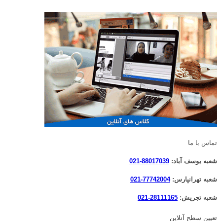
تماس با ما
شعبه یوسف آباد:
88017039-021
شعبه تهرانپارس:
77742004-021
شعبه تجریش:
28111165-021
تعیین سطح آنلاین