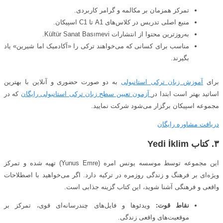
تمرکز همزمان بر مکالمه و گرامر کاربردی.
منبع اصلی تدریس در کلاس‌های A1 تا C1 اسپیکان.
به‌روزترین محتوا از انتشارات Kültür Sanat Basımevi.
مناسب برای کسانی که می‌خواهند ترکی را «آکادمیک اما شیرین» یاد
بگیرند.
برای
آموزش زبان ترکی استانبولی
به دو صورت حضوری و آنلاین با بهترین
اساتید بهتر است ابتدا در
آزمون تعیین سطح زبان ترکی استانبولی رایگان
که در
مجموعه اسپیکان برگزار می‌شود شرکت نمایید.
دریافت مشاوره رایگان
۳. کتاب
Yedi İklim
این مجموعه توسط موسسه یونس امره (Yunus Emre) تهیه شده و تمرکز
ویژه‌ای بر فرهنگ و زندگی روزمره در ترکیه دارد. اگر می‌خواهید با اصطلاحات
واقعی و فرهنگی آشنا شوید، این کتاب گزینه جذابی است.
نقاط قوت:
ویدئوها و فایل‌های چندرسانه‌ای قوی، تمرکز بر
موقعیت‌های واقعی زندگی.