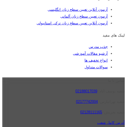
آزمون آنلاین تعیین سطح زبان انگلیسی
آزمون تعیین سطح زبان آلمانی
آزمون آنلاین تعیین سطح زبان ترکی استانبولی
لینک های مفید
جذب مدرس
آرشیو مقالات آموزشی
انواع تخفیف ها
سوالات متداول
تماس با ما
شعبه یوسف آباد:
02188017039
شعبه تهرانپارس:
02177742004
شعبه تجریش:
02128111165
آدرس کامل شعب