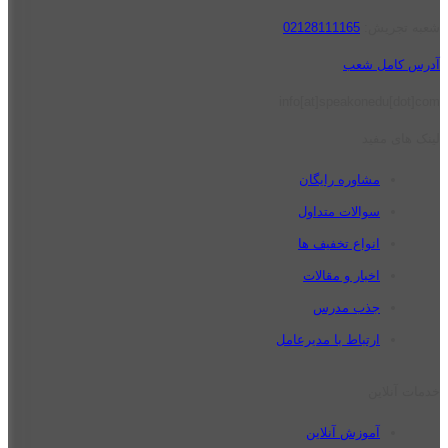
شعبه تجریش:
02128111165
آدرس کامل شعب
info[at]speakonedu[dot]com
لینک های مفید
مشاوره رایگان
سوالات متداول
انواع تخفیف ها
اخبار و مقالات
جذب مدرس
ارتباط با مدیرعامل
خدمات آنلاین
آموزش آنلاین