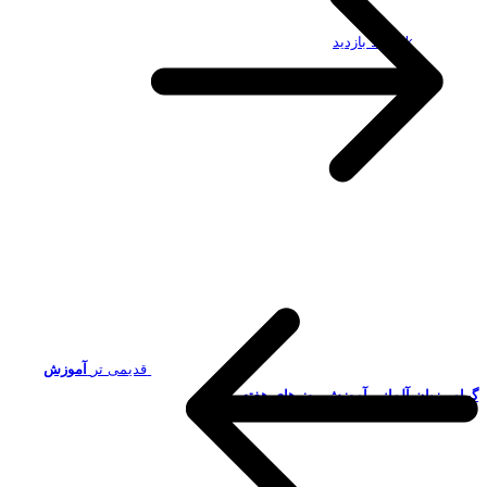
19.49k بازدید
قدیمی تر
آموزش
گرامر زبان آلمانی-آموزش روز های هفته