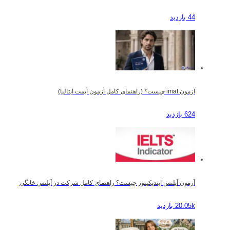
44 بازدید
آزمون imat چیست؟ (راهنمای کامل آزمون آیمت ایتالیا)
624 بازدید
آزمون آیلتس ایندیکیتور چیست؟ راهنمای کامل شرکت در آیلتس خانگی
20.05k بازدید