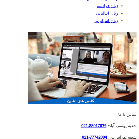
زبان فرانسه
زبان ایتالیایی
زبان اسپانیایی
تماس با ما
شعبه یوسف آباد:
88017039-021
شعبه تهرانپارس:
77742004-021