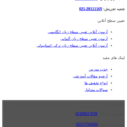
شعبه تجریش:
28111165-021
تعیین سطح آنلاین
آزمون آنلاین تعیین سطح زبان انگلیسی
آزمون تعیین سطح زبان آلمانی
آزمون آنلاین تعیین سطح زبان ترکی استانبولی
لینک های مفید
جذب مدرس
آرشیو مقالات آموزشی
انواع تخفیف ها
سوالات متداول
تماس با ما
شعبه یوسف آباد:
02188017039
شعبه تهرانپارس:
02177742004