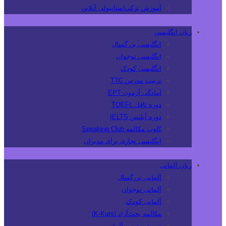
آموزش ترکی‌استانبولی آنلاین
زبان انگلیسی
انگلیسی بزرگسال
انگلیسی نوجوان
انگلیسی کودک
تربیت مدرس TTC
آمادگی آزمون EPT
دوره تافل TOEFL
دوره آیلتس IELTS
کلوپ مکالمه Speaking Club
انگلیسی تجاری برای مدیران
زبان آلمانی
آلمانی بزرگسال
آلمانی نوجوان
آلمانی کودک
مکالمه بحث‌آزاد (K-Kurs)
تربیت مدرس آلمانی