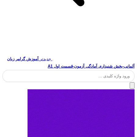
جدیدتر
آموزش گرامر زبان
آلمانی-بخش شنیداری آمادگی آزمون-قسمت اول A1
جستجو
برای: