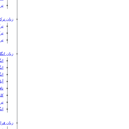
تر
زبان ترکی
تر
تر
تر
زبان انگ
ان
ان
ان
آیلت
تافل 
کلوپ‌
ترب
انگ
زبان فرا