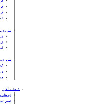
فر
فر
فر
کلاس C
سایر زبان
زبا
زبا
آم
سایر دور
کل
ویژ
خد
خدمات آنلاین
ثبت‌نام 
تعیین سط