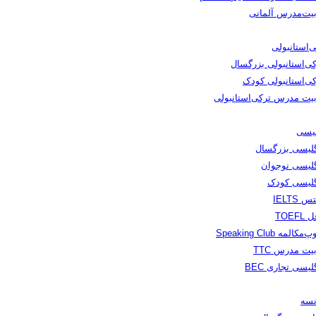
بیت‌مدرس آلمانی
‌استانبولی
کی‌استانبولی بزرگسال
کی‌استانبولی کودک
بیت مدرس ترکی‌استانبولی
لیسی
گلیسی بزرگسال
گلیسی نوجوان
گلیسی کودک
س IELTS
TOEFL
مکالمه Speaking Club
یت مدرس TTC
لیسی تجاری BEC
نسه