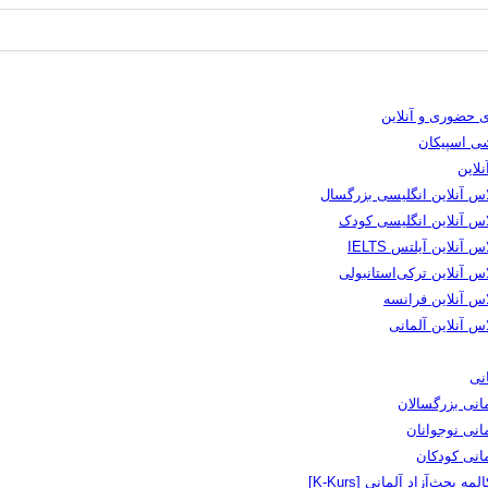
 حضوری و آنلاین
شی اسپیکان
لاین
اس آنلاین انگلیسی بزرگسال
اس آنلاین انگلیسی کودک
س آنلاین آیلتس IELTS
س آنلاین ترکی‌استانبولی
اس آنلاین فرانسه
س آنلاین آلمانی
نی
انی بزرگسالان
انی نوجوانان
مانی کودکان
لمه بحث‌آزاد آلمانی [K-Kurs]