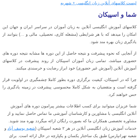
لیست کلاسهای آنلاین زبان انگلیسی + شهریه
شما و اسپیکان
کلاسهای آموزش انگلیسی آنلاین به زبان آموزان در سراسر ایران و جهان این
امکان را میدهد که با هر شرایطی (مشغله کاری، تحصیلی، مالی و …) بتوانند از
یادگیری زبان بهره مند شود.
از آنجایی که نحوه پیشرفت و نتیجه حاصل از این دوره ها مشابه نتیجه دوره های
حضوری میباشد، تمامی زبان آموزان اسپیکان از روند پیشرفت در کلاسهای
آموزش آنلاین (آموزش غیر حضوری) خود ابراز رضایت و خرسندی میکنند.
چرا که در اسپیکان، کیفیت برگزاری دوره بطور کاملا چشمگیری در اولویت قرار
گرفته است و متقضیان به شکل کاملا محسوسی پیشرفت در زمینه یادگیری را
حس خواهند کرد.
شما عزیزان میتوانید برای کسب اطلاعات بیشتر پیرامون دوره های آموزش
آنلاین انگلیسی با مشاورین و کارشناسان آموزشی ما تماس حاصل نمایید و از
مشاوره تخصصی همکاران ما که بصورت رایگان ارائه میگردد بهره مند شوید.
خدمات آموزش زبان انگلیسی آنلاین در هر ۲ شعبه اسپیکان (
شعبه یوسف آباد
و
شعبه تهرانپارس) طبق یک ساختار یکسان و یکپارچه در حال ارائه است. برای