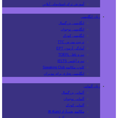
آموزش ترکی‌استانبولی آنلاین
زبان انگلیسی
انگلیسی بزرگسال
انگلیسی نوجوان
انگلیسی کودک
تربیت مدرس TTC
آمادگی آزمون EPT
دوره تافل TOEFL
دوره آیلتس IELTS
کلوپ مکالمه Speaking Club
انگلیسی تجاری برای مدیران
زبان آلمانی
آلمانی بزرگسال
آلمانی نوجوان
آلمانی کودک
مکالمه بحث‌آزاد (K-Kurs)
تربیت مدرس آلمانی