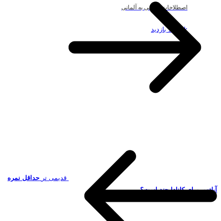
اصطلاحات ریاضی به آلمانی
19.49k بازدید
قدیمی تر
حداقل نمره
آیلتس برای کانادا چند است؟