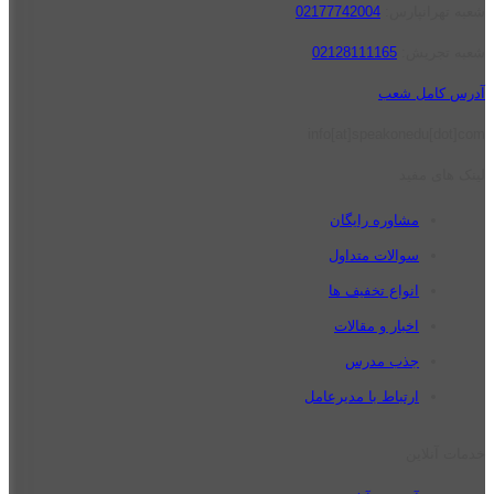
شعبه تهرانپارس:
02177742004
شعبه تجریش:
02128111165
آدرس کامل شعب
info[at]speakonedu[dot]com
لینک های مفید
مشاوره رایگان
سوالات متداول
انواع تخفیف ها
اخبار و مقالات
جذب مدرس
ارتباط با مدیرعامل
خدمات آنلاین