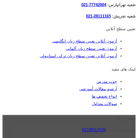
شعبه تهرانپارس:
77742004-021
شعبه تجریش:
28111165-021
تعیین سطح آنلاین
آزمون آنلاین تعیین سطح زبان انگلیسی
آزمون تعیین سطح زبان آلمانی
آزمون آنلاین تعیین سطح زبان ترکی استانبولی
لینک های مفید
جذب مدرس
آرشیو مقالات آموزشی
انواع تخفیف ها
سوالات متداول
تماس با ما
شعبه یوسف آباد:
02188017039