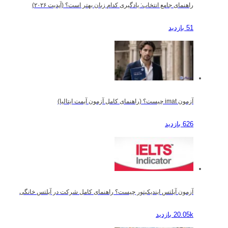
راهنمای جامع انتخاب: یادگیری کدام زبان بهتر است؟ (آپدیت ۲۰۲۶)
51 بازدید
آزمون imat چیست؟ (راهنمای کامل آزمون آیمت ایتالیا)
626 بازدید
آزمون آیلتس ایندیکیتور چیست؟ راهنمای کامل شرکت در آیلتس خانگی
20.05k بازدید