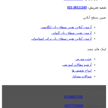
شعبه تجریش:
28111165-021
تعیین سطح آنلاین
آزمون آنلاین تعیین سطح زبان انگلیسی
آزمون تعیین سطح زبان آلمانی
آزمون آنلاین تعیین سطح زبان ترکی استانبولی
لینک های مفید
جذب مدرس
آرشیو مقالات آموزشی
انواع تخفیف ها
سوالات متداول
تماس با ما
شعبه یوسف آباد:
02188017039
شعبه تهرانپارس:
02177742004