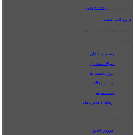
شعبه تجریش:
02128111165
آدرس کامل شعب
info[at]speakonedu[dot]com
لینک های مفید
مشاوره رایگان
سوالات متداول
انواع تخفیف ها
اخبار و مقالات
جذب مدرس
ارتباط با مدیرعامل
خدمات آنلاین
آموزش آنلاین