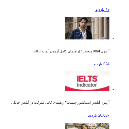
47 بازدید
آزمون imat چیست؟ (راهنمای کامل آزمون آیمت ایتالیا)
624 بازدید
آزمون آیلتس ایندیکیتور چیست؟ راهنمای کامل شرکت در آیلتس خانگی
20.05k بازدید