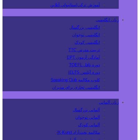
آموزش ترکی‌استانبولی آنلاین
زبان انگلیسی
انگلیسی بزرگسال
انگلیسی نوجوان
انگلیسی کودک
تربیت مدرس TTC
آمادگی آزمون EPT
دوره تافل TOEFL
دوره آیلتس IELTS
کلوپ مکالمه Speaking Club
انگلیسی تجاری برای مدیران
زبان آلمانی
آلمانی بزرگسال
آلمانی نوجوان
آلمانی کودک
مکالمه بحث‌آزاد (K-Kurs)
تربیت مدرس آلمانی