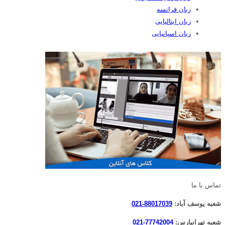
زبان فرانسه
زبان ایتالیایی
زبان اسپانیایی
تماس با ما
شعبه یوسف آباد:
88017039-021
شعبه تهرانپارس:
77742004-021