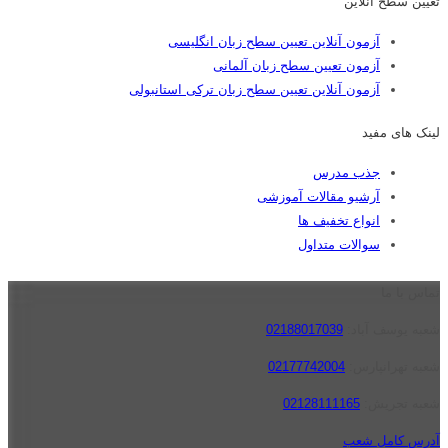
تعیین سطح آنلاین
آزمون آنلاین تعیین سطح زبان انگلیسی
آزمون تعیین سطح زبان آلمانی
آزمون آنلاین تعیین سطح زبان ترکی استانبولی
لینک های مفید
جذب مدرس
آرشیو مقالات آموزشی
انواع تخفیف ها
سوالات متداول
تماس با ما
شعبه یوسف آباد:
02188017039
شعبه تهرانپارس:
02177742004
شعبه تجریش:
02128111165
آدرس کامل شعب