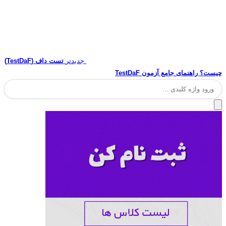
جدیدتر
تست داف (TestDaF)
چیست؟ راهنمای جامع آزمون TestDaF
جستجو
برای: