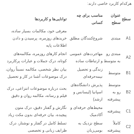
هرکدام کاربرد خاصی دارند:
عنوان
مناسب برای چه
سطح
توانایی‌ها و کاربردها
سطح
کسانی
معرفی خود، مکالمات بسیار ساده،
A1
مبتدی
شروع‌کنندگان مطلق
خریدهای روزمره، پرسیدن و دادن
اطلاعات پایه
مبتدی رو
مهاجرت‌های عمومی
انجام کارهای روزمره، مکالمه‌های
A2
به متوسط
و ارتباطات ساده
کوتاه، درک جملات و عبارات پرکاربرد
زندگی و تحصیل
بیان نظر شخصی، مکالمه نسبتاً روان،
B1
متوسط
نیمه‌حرفه‌ای
درک موضوعات آشنا در کار و تحصیل
متوسط
پذیرش دانشگاه‌های
بحث درباره موضوعات انتزاعی، درک
B2
رو به
اسپانیا (لیسانس و
فیلم و رسانه، مکالمه روان و دقیق
پیشرفته
ارشد)
محیط‌های حرفه‌ای و
نگارش و گفتار دقیق، درک متون
C1
پیشرفته
آکادمیک
پیچیده، بیان حرفه‌ای بدون مکث زیاد
کاملاً
سطح نزدیک به
تسلط کامل در گفتار و نوشتار، درک
C2
پیشرفته
بومی‌زبان
ظرایف زبانی و تخصصی