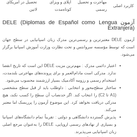
مهاجرت و تحصیل
اپلای و ویزای
تحصیل در آمریکای
کاربرد اصلی
رسمی
کوتاه‌مدت
لاتین
آزمون DELE (Diplomas de Español como Lengua
Extranjera)
آزمون DELE معتبرترین و رسمی‌ترین مدرک زبان اسپانیایی در سطح جهان
است که توسط مؤسسه سروانتس و تحت نظارت وزارت آموزش اسپانیا برگزار
می‌شود.
اعتبار دائمی مدرک : مهم‌ترین مزیت DELE این است که تاریخ انقضا
ندارد. مدرکی است مادام‌العمر و برای پرونده‌های مهاجرتی بلندمدت،
استخدام رسمی و رزومه آکادمیک بسیار ارزشمند محسوب می‌شود.
ساختار سطح‌محور و انتخابی : داوطلب باید از قبل سطح مشخصی
(A1 تا C2) را انتخاب کند. اگر حدنصاب آن سطح را کسب نکند، هیچ
مدرکی دریافت نخواهد کرد. این موضوع آزمون را پرریسک اما معتبر
می‌کند.
پذیرش گسترده دانشگاهی و دولتی : تقریباً تمام دانشگاه‌های اسپانیا
و بسیاری از نهادهای رسمی اروپایی، DELE را به‌عنوان مرجع اصلی
زبان اسپانیایی می‌پذیرند.