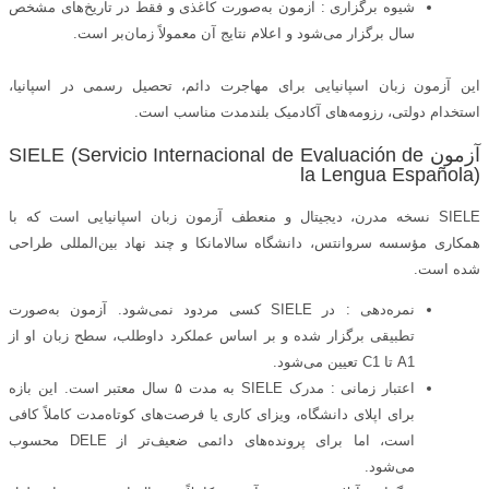
شیوه برگزاری : آزمون به‌صورت کاغذی و فقط در تاریخ‌های مشخص
سال برگزار می‌شود و اعلام نتایج آن معمولاً زمان‌بر است.
این آزمون زبان اسپانیایی برای مهاجرت دائم، تحصیل رسمی در اسپانیا،
استخدام دولتی، رزومه‌های آکادمیک بلندمدت مناسب است.
آزمون SIELE (Servicio Internacional de Evaluación de
la Lengua Española)
SIELE نسخه مدرن، دیجیتال و منعطف آزمون زبان اسپانیایی است که با
همکاری مؤسسه سروانتس، دانشگاه سالامانکا و چند نهاد بین‌المللی طراحی
شده است.
نمره‌دهی : در SIELE کسی مردود نمی‌شود. آزمون به‌صورت
تطبیقی برگزار شده و بر اساس عملکرد داوطلب، سطح زبان او از
A1 تا C1 تعیین می‌شود.
اعتبار زمانی : مدرک SIELE به مدت ۵ سال معتبر است. این بازه
برای اپلای دانشگاه، ویزای کاری یا فرصت‌های کوتاه‌مدت کاملاً کافی
است، اما برای پرونده‌های دائمی ضعیف‌تر از DELE محسوب
می‌شود.