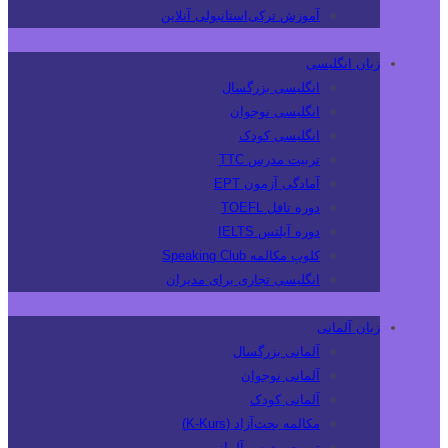
آموزش ترکی‌استانبولی آنلاین
زبان انگلیسی
انگلیسی بزرگسال
انگلیسی نوجوان
انگلیسی کودک
تربیت مدرس TTC
آمادگی آزمون EPT
دوره تافل TOEFL
دوره آیلتس IELTS
کلوپ مکالمه Speaking Club
انگلیسی تجاری برای مدیران
زبان آلمانی
آلمانی بزرگسال
آلمانی نوجوان
آلمانی کودک
مکالمه بحث‌آزاد (K-Kurs)
تربیت مدرس آلمانی