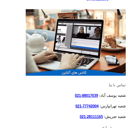
تماس با ما
شعبه یوسف آباد:
88017039-021
شعبه تهرانپارس:
77742004-021
شعبه تجریش:
28111165-021