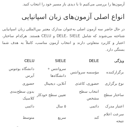
آزمون‌ها را بررسی می‌کنیم تا با دیدی باز مسیر خود را انتخاب کنید.
انواع اصلی آزمون‌های زبان اسپانیایی
در حال حاضر سه آزمون اصلی به‌عنوان مدارک معتبر بین‌المللی زبان اسپانیایی
شناخته می‌شوند که شامل DELE، SIELE و CELU هستند. هرکدام ساختار،
اعتبار و کاربرد متفاوتی دارند و انتخاب آزمون مناسب، کاملاً به هدف شما
بستگی دارد.
ویژگی
DELE
SIELE
CELU
سروانتس +
دانشگاه بوئنوس
برگزارکننده
مؤسسه سروانتس
دانشگاه‌ها
آیرس
نوع برگزاری
حضوری، کاغذی
آنلاین، دیجیتال
حضوری
انتخاب سطح
بدون سطح‌بندی
ساختار سطح
تعیین سطح خودکار
مشخص
کلاسیک
اعتبار مدرک
دائمی
۵ سال
دائمی
سرعت اعلام
کند
سریع
متوسط
نتیجه