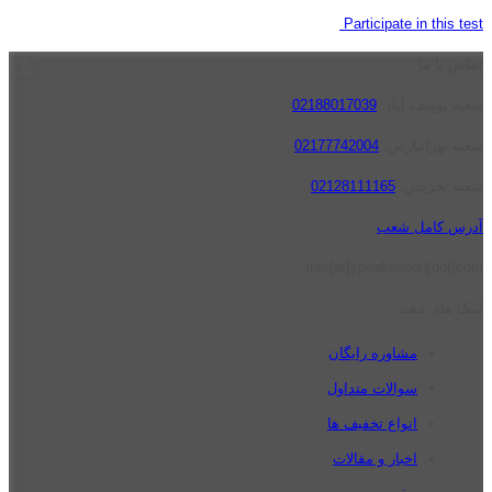
Participate in this test
تماس با ما
شعبه یوسف آباد:
02188017039
شعبه تهرانپارس:
02177742004
شعبه تجریش:
02128111165
آدرس کامل شعب
info[at]speakonedu[dot]com
لینک های مفید
مشاوره رایگان
سوالات متداول
انواع تخفیف ها
اخبار و مقالات