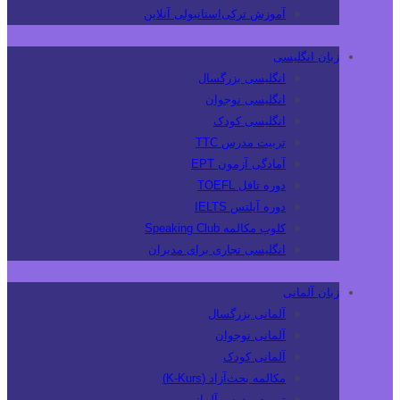
آموزش ترکی‌استانبولی آنلاین
زبان انگلیسی
انگلیسی بزرگسال
انگلیسی نوجوان
انگلیسی کودک
تربیت مدرس TTC
آمادگی آزمون EPT
دوره تافل TOEFL
دوره آیلتس IELTS
کلوپ مکالمه Speaking Club
انگلیسی تجاری برای مدیران
زبان آلمانی
آلمانی بزرگسال
آلمانی نوجوان
آلمانی کودک
مکالمه بحث‌آزاد (K-Kurs)
تربیت مدرس آلمانی