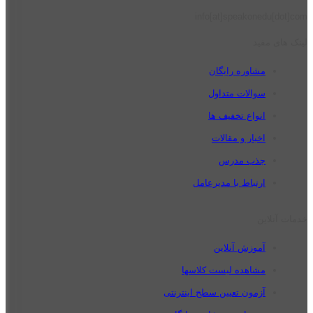
info[at]speakonedu[dot]com
لینک های مفید
مشاوره رایگان
سوالات متداول
انواع تخفیف ها
اخبار و مقالات
جذب مدرس
ارتباط با مدیرعامل
خدمات آنلاین
آموزش آنلاین
مشاهده لیست کلاسها
آزمون تعیین سطح اینترنتی