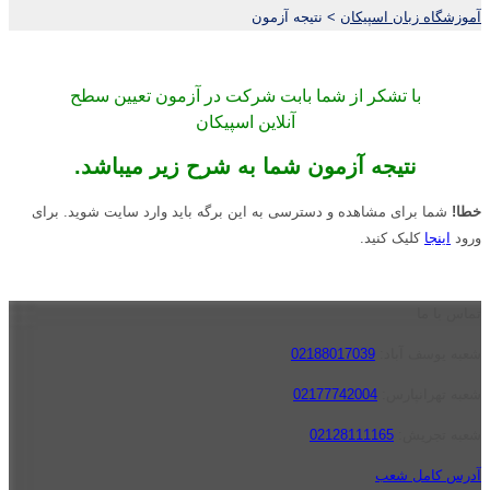
آموزشگاه زبان اسپیکان
>
نتیجه آزمون
با تشکر از شما بابت شرکت در آزمون تعیین سطح
آنلاین اسپیکان
نتیجه آزمون شما به شرح زیر میباشد.
خطا!
شما برای مشاهده و دسترسی به این برگه باید وارد سایت شوید. برای
ورود
اینجا
کلیک کنید.
تماس با ما
شعبه یوسف آباد:
02188017039
شعبه تهرانپارس:
02177742004
شعبه تجریش:
02128111165
آدرس کامل شعب