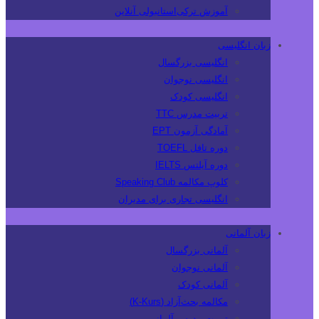
آموزش ترکی‌استانبولی آنلاین
زبان انگلیسی
انگلیسی بزرگسال
انگلیسی نوجوان
انگلیسی کودک
تربیت مدرس TTC
آمادگی آزمون EPT
دوره تافل TOEFL
دوره آیلتس IELTS
کلوپ مکالمه Speaking Club
انگلیسی تجاری برای مدیران
زبان آلمانی
آلمانی بزرگسال
آلمانی نوجوان
آلمانی کودک
مکالمه بحث‌آزاد (K-Kurs)
تربیت مدرس آلمانی