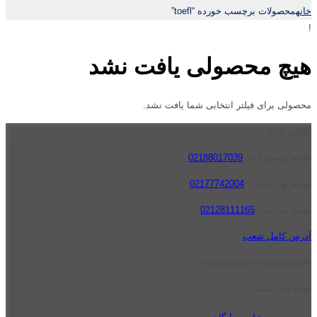
خانه
محصولات برچسب خورده “toefl”
!
هیچ محصولی یافت نشد
محصولی برای فیلتر انتخابی شما یافت نشد.
تماس با ما
شعبه یوسف آباد:
02188017039
شعبه تهرانپارس:
02177742004
شعبه تجریش:
02128111165
آدرس کامل شعب
info[at]speakonedu[dot]com
لینک های مفید