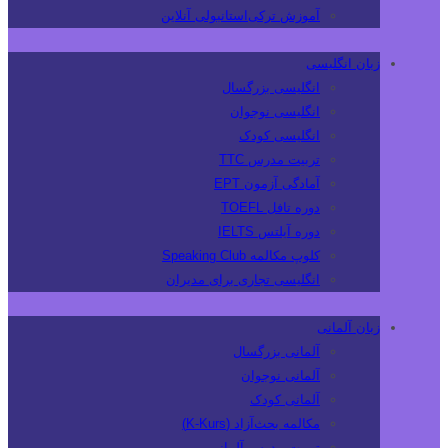
آموزش ترکی‌استانبولی آنلاین
زبان انگلیسی
انگلیسی بزرگسال
انگلیسی نوجوان
انگلیسی کودک
تربیت مدرس TTC
آمادگی آزمون EPT
دوره تافل TOEFL
دوره آیلتس IELTS
کلوپ مکالمه Speaking Club
انگلیسی تجاری برای مدیران
زبان آلمانی
آلمانی بزرگسال
آلمانی نوجوان
آلمانی کودک
مکالمه بحث‌آزاد (K-Kurs)
تربیت مدرس آلمانی