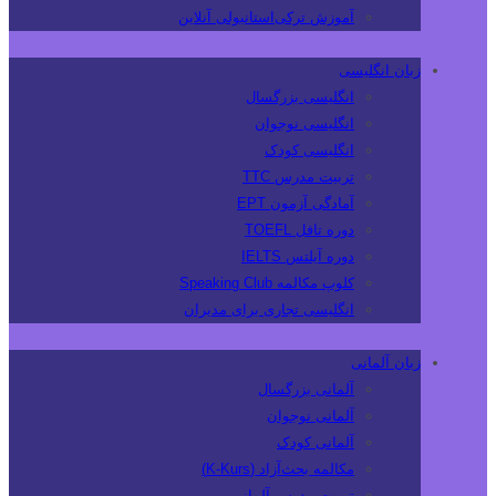
آموزش ترکی‌استانبولی آنلاین
زبان انگلیسی
انگلیسی بزرگسال
انگلیسی نوجوان
انگلیسی کودک
تربیت مدرس TTC
آمادگی آزمون EPT
دوره تافل TOEFL
دوره آیلتس IELTS
کلوپ مکالمه Speaking Club
انگلیسی تجاری برای مدیران
زبان آلمانی
آلمانی بزرگسال
آلمانی نوجوان
آلمانی کودک
مکالمه بحث‌آزاد (K-Kurs)
تربیت مدرس آلمانی