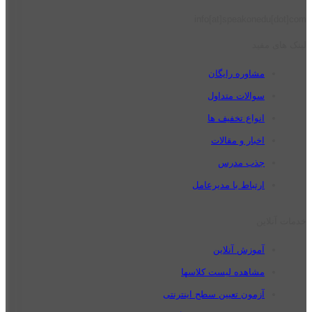
info[at]speakonedu[dot]com
لینک های مفید
مشاوره رایگان
سوالات متداول
انواع تخفیف ها
اخبار و مقالات
جذب مدرس
ارتباط با مدیرعامل
خدمات آنلاین
آموزش آنلاین
مشاهده لیست کلاسها
آزمون تعیین سطح اینترنتی