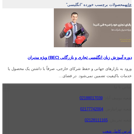
خانه
محصولات برچسب خورده “انگلیسی”
دوره آموزش زبان انگلیسی تجاری و بازرگانی (BEC) ویژه مدیران
ورود به بازارهای جهانی و حفظ شرکای خارجی، صرفاً با داشتن یک محصول یا
خدمات باکیفیت تضمین نمی‌شود. در فضای…
تماس با ما
شعبه یوسف آباد:
02188017039
شعبه تهرانپارس:
02177742004
شعبه تجریش:
02128111165
آدرس کامل شعب