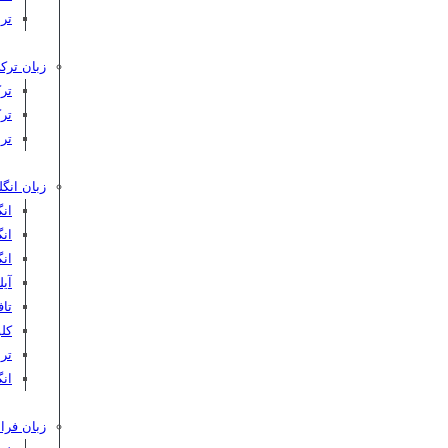
تر
زبان ترکی
تر
تر
تر
زبان انگ
ان
ان
ان
آیلت
تافل 
کلوپ‌
ترب
انگ
زبان فرا