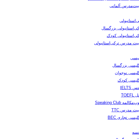
بیت‌مدرس آلمانی
‌استانبولی
کی‌استانبولی بزرگسال
کی‌استانبولی کودک
بیت مدرس ترکی‌استانبولی
لیسی
گلیسی بزرگسال
گلیسی نوجوان
گلیسی کودک
س IELTS
TOEFL
مکالمه Speaking Club
یت مدرس TTC
لیسی تجاری BEC
نسه