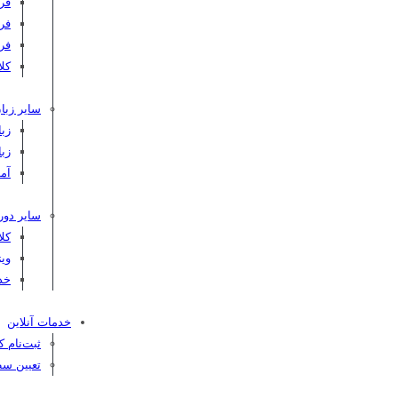
فر
فر
فر
کلاس C
سایر زبان
زبا
زبا
آم
سایر دور
کل
ویژ
خد
خدمات آنلاین
ثبت‌نام 
تعیین سط