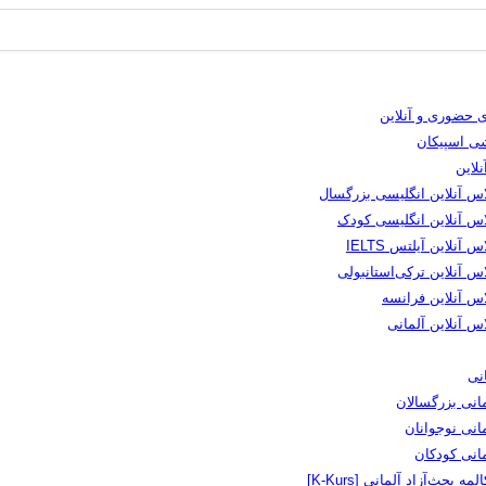
 حضوری و آنلاین
شی اسپیکان
لاین
اس آنلاین انگلیسی بزرگسال
اس آنلاین انگلیسی کودک
س آنلاین آیلتس IELTS
س آنلاین ترکی‌استانبولی
اس آنلاین فرانسه
س آنلاین آلمانی
نی
انی بزرگسالان
انی نوجوانان
مانی کودکان
لمه بحث‌آزاد آلمانی [K-Kurs]