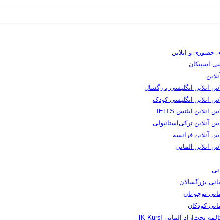
 حضوری و آنلاین
شی اسپیکان
لاین
اس آنلاین انگلیسی بزرگسال
اس آنلاین انگلیسی کودک
س آنلاین آیلتس IELTS
س آنلاین ترکی‌استانبولی
اس آنلاین فرانسه
س آنلاین آلمانی
نی
انی بزرگسالان
انی نوجوانان
مانی کودکان
لمه بحث‌آزاد آلمانی [K-Kurs]