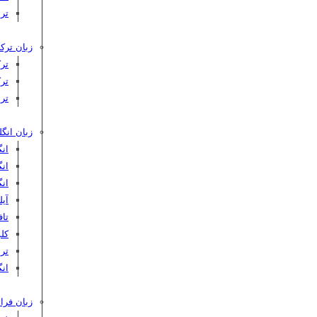
تر
زبان ترکی
تر
تر
تر
زبان انگ
ان
ان
ان
آیلت
تافل 
کلوپ‌
ترب
انگ
زبان فرا