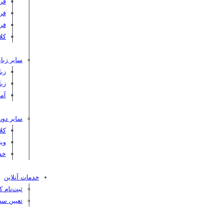
فر
فر
فر
کلاس C
سایر زبان
زبا
زبا
آم
سایر دور
کل
ویژ
خد
خدمات آنلاین
ثبت‌نام 
تعیین سط