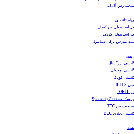
بیت‌مدرس آلمانی
‌استانبولی
کی‌استانبولی بزرگسال
کی‌استانبولی کودک
بیت مدرس ترکی‌استانبولی
لیسی
گلیسی بزرگسال
گلیسی نوجوان
گلیسی کودک
س IELTS
TOEFL
مکالمه Speaking Club
یت مدرس TTC
لیسی تجاری BEC
نسه