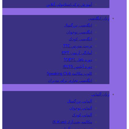
آموزش ترکی‌استانبولی آنلاین
زبان انگلیسی
انگلیسی بزرگسال
انگلیسی نوجوان
انگلیسی کودک
تربیت مدرس TTC
آمادگی آزمون EPT
دوره تافل TOEFL
دوره آیلتس IELTS
کلوپ مکالمه Speaking Club
انگلیسی تجاری برای مدیران
زبان آلمانی
آلمانی بزرگسال
آلمانی نوجوان
آلمانی کودک
مکالمه بحث‌آزاد (K-Kurs)
تربیت مدرس آلمانی