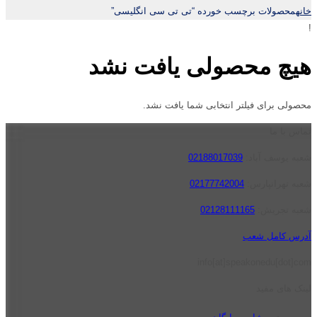
خانه
محصولات برچسب خورده “تی تی سی انگلیسی”
!
هیچ محصولی یافت نشد
محصولی برای فیلتر انتخابی شما یافت نشد.
تماس با ما
شعبه یوسف آباد:
02188017039
شعبه تهرانپارس:
02177742004
شعبه تجریش:
02128111165
آدرس کامل شعب
info[at]speakonedu[dot]com
لینک های مفید