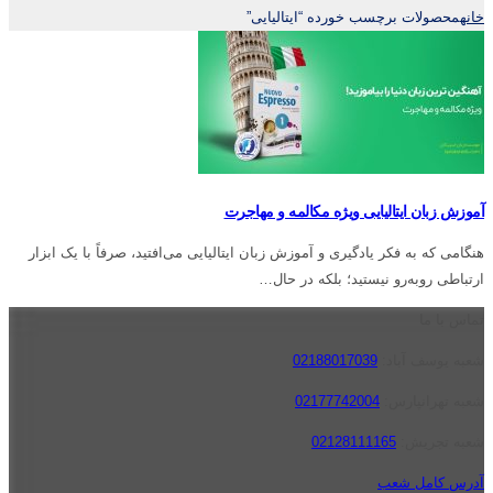
خانه
محصولات برچسب خورده “ایتالیایی”
آموزش زبان ایتالیایی ویژه مکالمه و مهاجرت
هنگامی که به فکر یادگیری و آموزش زبان ایتالیایی می‌افتید، صرفاً با یک ابزار
ارتباطی روبه‌رو نیستید؛ بلکه در حال…
تماس با ما
شعبه یوسف آباد:
02188017039
شعبه تهرانپارس:
02177742004
شعبه تجریش:
02128111165
آدرس کامل شعب