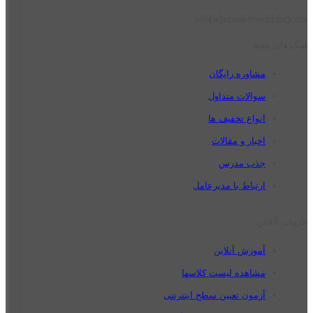
info[at]speakonedu[dot]com
لینک های مفید
مشاوره رایگان
سوالات متداول
انواع تخفیف ها
اخبار و مقالات
جذب مدرس
ارتباط با مدیرعامل
خدمات آنلاین
آموزش آنلاین
مشاهده لیست کلاسها
آزمون تعیین سطح اینترنتی