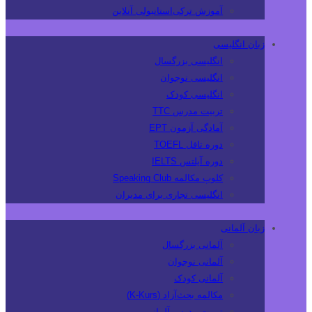
آموزش ترکی‌استانبولی آنلاین
زبان انگلیسی
انگلیسی بزرگسال
انگلیسی نوجوان
انگلیسی کودک
تربیت مدرس TTC
آمادگی آزمون EPT
دوره تافل TOEFL
دوره آیلتس IELTS
کلوپ مکالمه Speaking Club
انگلیسی تجاری برای مدیران
زبان آلمانی
آلمانی بزرگسال
آلمانی نوجوان
آلمانی کودک
مکالمه بحث‌آزاد (K-Kurs)
تربیت مدرس آلمانی