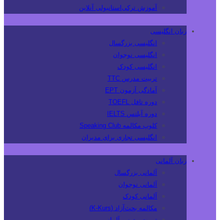
آموزش ترکی‌استانبولی آنلاین
زبان انگلیسی
انگلیسی بزرگسال
انگلیسی نوجوان
انگلیسی کودک
تربیت مدرس TTC
آمادگی آزمون EPT
دوره تافل TOEFL
دوره آیلتس IELTS
کلوپ مکالمه Speaking Club
انگلیسی تجاری برای مدیران
زبان آلمانی
آلمانی بزرگسال
آلمانی نوجوان
آلمانی کودک
مکالمه بحث‌آزاد (K-Kurs)
تربیت مدرس آلمانی