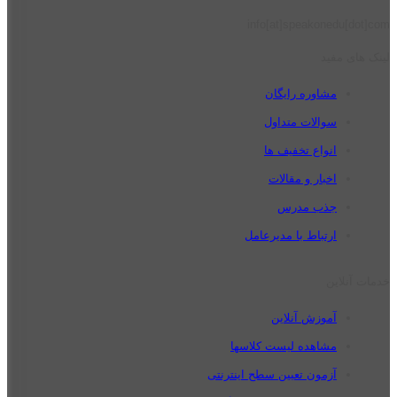
info[at]speakonedu[dot]com
لینک های مفید
مشاوره رایگان
سوالات متداول
انواع تخفیف ها
اخبار و مقالات
جذب مدرس
ارتباط با مدیرعامل
خدمات آنلاین
آموزش آنلاین
مشاهده لیست کلاسها
آزمون تعیین سطح اینترنتی