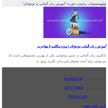
خانه
محصولات برچسب خورده “آموزش زبان آلمانی به نوجوانان”
آموزش زبان آلمانی نوجوانان | ویژه مکالمه تا مهاجرت
یادگیری زبان آلمانی در سنین نوجوانی، یکی از بهترین تصمیم‌هایی است که
می‌توانید برای آینده تحصیلی فرزندتان بگیرید. ورود به…
تماس با ما
شعبه یوسف آباد:
02188017039
شعبه تهرانپارس:
02177742004
شعبه تجریش:
02128111165
آدرس کامل شعب