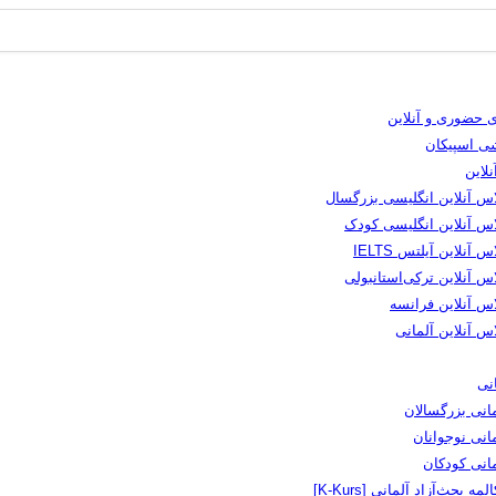
 حضوری و آنلاین
شی اسپیکان
لاین
اس آنلاین انگلیسی بزرگسال
اس آنلاین انگلیسی کودک
س آنلاین آیلتس IELTS
س آنلاین ترکی‌استانبولی
اس آنلاین فرانسه
س آنلاین آلمانی
نی
انی بزرگسالان
انی نوجوانان
مانی کودکان
لمه بحث‌آزاد آلمانی [K-Kurs]