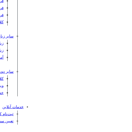
فر
فر
فر
کلاس C
سایر زبان
زبا
زبا
آم
سایر دور
کل
ویژ
خد
خدمات آنلاین
ثبت‌نام 
تعیین سط