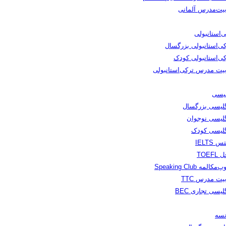
بیت‌مدرس آلمانی
‌استانبولی
کی‌استانبولی بزرگسال
کی‌استانبولی کودک
بیت مدرس ترکی‌استانبولی
لیسی
گلیسی بزرگسال
گلیسی نوجوان
گلیسی کودک
س IELTS
TOEFL
مکالمه Speaking Club
یت مدرس TTC
لیسی تجاری BEC
نسه