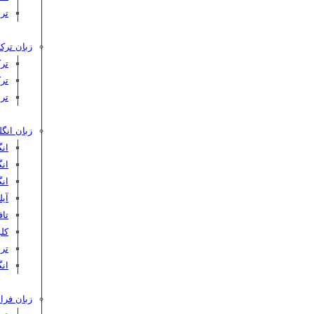
تر
زبان ترکی
تر
تر
تر
زبان انگ
ان
ان
ان
آیلت
تافل 
کلوپ‌
ترب
انگ
زبان فرا