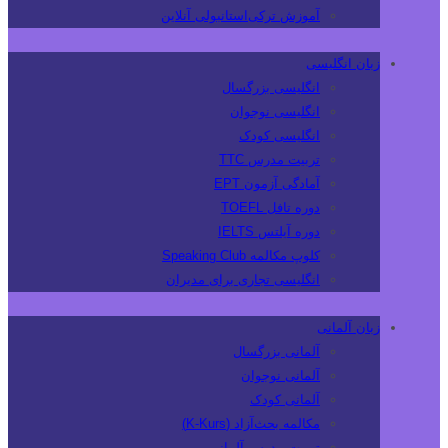
آموزش ترکی‌استانبولی آنلاین
زبان انگلیسی
انگلیسی بزرگسال
انگلیسی نوجوان
انگلیسی کودک
تربیت مدرس TTC
آمادگی آزمون EPT
دوره تافل TOEFL
دوره آیلتس IELTS
کلوپ مکالمه Speaking Club
انگلیسی تجاری برای مدیران
زبان آلمانی
آلمانی بزرگسال
آلمانی نوجوان
آلمانی کودک
مکالمه بحث‌آزاد (K-Kurs)
تربیت مدرس آلمانی