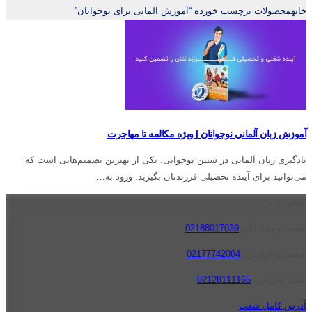
خانه
محصولات برچسب خورده “آموزش آلمانی برای نوجوانان”
آموزش زبان آلمانی نوجوانان | ویژه مکالمه تا مهاجرت
یادگیری زبان آلمانی در سنین نوجوانی، یکی از بهترین تصمیم‌هایی است که
می‌توانید برای آینده تحصیلی فرزندتان بگیرید. ورود به…
تماس با ما
شعبه یوسف آباد:
02188017039
شعبه تهرانپارس:
02177742004
شعبه تجریش:
02128111165
آدرس کامل شعب