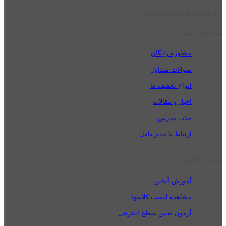
info[at]speakonedu[dot]com
لینک های مفید
مشاوره رایگان
سوالات متداول
انواع تخفیف ها
اخبار و مقالات
جذب مدرس
ارتباط با مدیرعامل
خدمات آنلاین
آموزش آنلاین
مشاهده لیست کلاسها
آزمون تعیین سطح اینترنتی