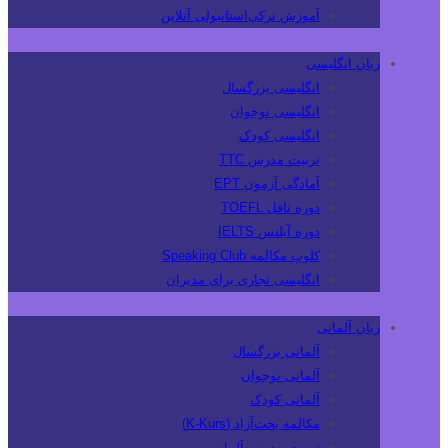
آموزش ترکی‌استانبولی آنلاین
زبان انگلیسی
انگلیسی بزرگسال
انگلیسی نوجوان
انگلیسی کودک
تربیت مدرس TTC
آمادگی آزمون EPT
دوره تافل TOEFL
دوره آیلتس IELTS
کلوپ مکالمه Speaking Club
انگلیسی تجاری برای مدیران
زبان آلمانی
آلمانی بزرگسال
آلمانی نوجوان
آلمانی کودک
مکالمه بحث‌آزاد (K-Kurs)
تربیت مدرس آلمانی