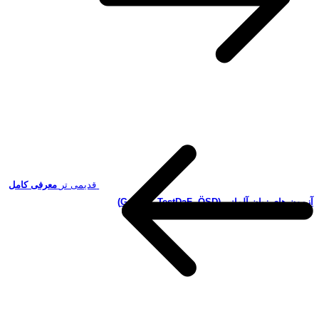
قدیمی تر
معرفی کامل
آزمون‌ های زبان آلمانی (Goethe، TestDaF، ÖSD)