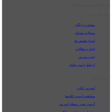
info[at]speakonedu[dot]com
لینک های مفید
مشاوره رایگان
سوالات متداول
انواع تخفیف ها
اخبار و مقالات
جذب مدرس
ارتباط با مدیرعامل
خدمات آنلاین
آموزش آنلاین
مشاهده لیست کلاسها
آزمون تعیین سطح اینترنتی