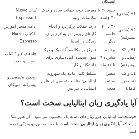
اسپیکان
حدود ۳۰ تا
معرفی خود، جملات ساده و درک
کتاب Nuovo
A1 (مبتدی)
۴۰ جلسه
مکالمات اولیه
Espresso 1
۳۰ تا ۴۰
درک جملات پرکاربرد و انجام
ادامه مسیر آموزش
A2 (مبتدی
جلسه
کارهای روزمره؛ پایه لازم برای
با کتاب Nuovo
پیشرفته)
دیگر
زندگی در ایتالیا
Espresso
B1 و B2
برنامه
تمرکز بر مکالمه آکادمیک و درک
جلدهای ۳ و ۴ کتاب
(میانی و
فشرده ۹
متون پیچیده؛ آماده‌سازی برای
اسپرسو جدید
پیشرفته)
تا ۱۲ ماه
دانشگاه و کار
C1 و C2
متغیر؛
تسلط کامل مانند یک شهروند
رویکرد تخصصی و
(تخصص
بسته به
ایتالیایی؛ مناسب تحصیل در علوم
پیشرفته اسپیکان
کامل)
هدف
انسانی یا تدریس
آیا یادگیری زبان ایتالیایی سخت است؟
خوشبختانه، ایتالیایی جزو زبان‌های دسته یک محسوب می‌شود. اگر هنوز شک
دارید که
آیا یادگیری زبان ایتالیایی سخت است
یا خیر، به این دو ویژگی توجه
کنید: