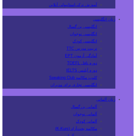
آموزش ترکی‌استانبولی آنلاین
زبان انگلیسی
انگلیسی بزرگسال
انگلیسی نوجوان
انگلیسی کودک
تربیت مدرس TTC
آمادگی آزمون EPT
دوره تافل TOEFL
دوره آیلتس IELTS
کلوپ مکالمه Speaking Club
انگلیسی تجاری برای مدیران
زبان آلمانی
آلمانی بزرگسال
آلمانی نوجوان
آلمانی کودک
مکالمه بحث‌آزاد (K-Kurs)
تربیت مدرس آلمانی