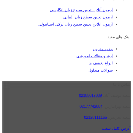
آزمون آنلاین تعیین سطح زبان انگلیسی
آزمون تعیین سطح زبان آلمانی
آزمون آنلاین تعیین سطح زبان ترکی استانبولی
لینک های مفید
جذب مدرس
آرشیو مقالات آموزشی
انواع تخفیف ها
سوالات متداول
تماس با ما
شعبه یوسف آباد:
02188017039
شعبه تهرانپارس:
02177742004
شعبه تجریش:
02128111165
آدرس کامل شعب