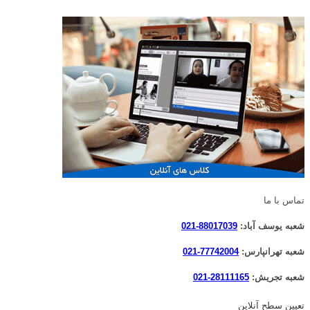
تماس با ما
شعبه یوسف آباد:
88017039-021
شعبه تهرانپارس:
77742004-021
شعبه تجریش:
28111165-021
تعیین سطح آنلاین