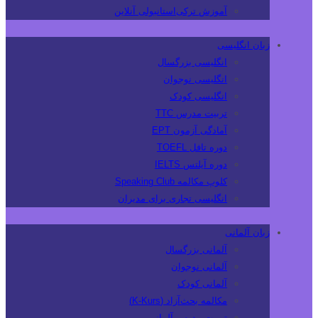
آموزش ترکی‌استانبولی آنلاین
زبان انگلیسی
انگلیسی بزرگسال
انگلیسی نوجوان
انگلیسی کودک
تربیت مدرس TTC
آمادگی آزمون EPT
دوره تافل TOEFL
دوره آیلتس IELTS
کلوپ مکالمه Speaking Club
انگلیسی تجاری برای مدیران
زبان آلمانی
آلمانی بزرگسال
آلمانی نوجوان
آلمانی کودک
مکالمه بحث‌آزاد (K-Kurs)
تربیت مدرس آلمانی