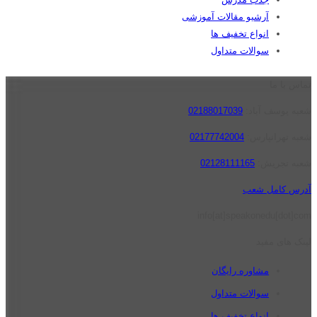
آرشیو مقالات آموزشی
انواع تخفیف ها
سوالات متداول
تماس با ما
شعبه یوسف آباد:
02188017039
شعبه تهرانپارس:
02177742004
شعبه تجریش:
02128111165
آدرس کامل شعب
info[at]speakonedu[dot]com
لینک های مفید
مشاوره رایگان
سوالات متداول
انواع تخفیف ها