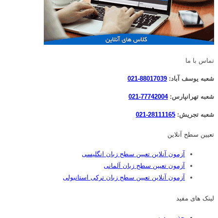
تماس با ما
شعبه یوسف آباد:
88017039-021
شعبه تهرانپارس:
77742004-021
شعبه تجریش:
28111165-021
تعیین سطح آنلاین
آزمون آنلاین تعیین سطح زبان انگلیسی
آزمون تعیین سطح زبان آلمانی
آزمون آنلاین تعیین سطح زبان ترکی استانبولی
لینک های مفید
جذب مدرس