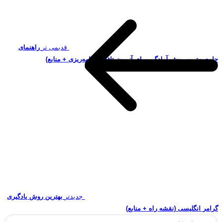
قدیمی تر
راهنمای
جامع بهترین روش آمادگی برای آزمون تافل (برنامه‌ریزی + منابع)
جدیدتر
بهترین روش یادگیری
گرامر انگلیسی (نقشه راه + منابع)
جستجو