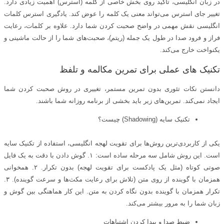
در زبان انگلیسی، تاکید روی بخش خاصی از کلمه (استرس) اهمیت زیادی دارد.
تغییر جای استرس می‌تواند معنی یک کلمه را عوض کند. یادگیری استرس کلمات
انگلیسی نقش مهمی در واضح صحبت کردن شما دارد. علاوه بر کلمات، رعایت
فراز و فرود صدا در طول یک جمله (ریتم)، صحبت‌های شما را از حالت ماشینی و
یکنواخت خارج می‌کند.
تکنیک‌ های عملی برای تمرین مکالمه و تلفظ
دانستن نکات تئوری بدون تمرین مستمر، تغییری در روش صحبت کردن شما
ایجاد نمی‌کند. تمرین‌های زیر باید بخشی از برنامه روزانه شما باشند.
تکنیک سایه (Shadowing) چیست؟
یکی از کاربردی‌ترین روش‌ها برای تقویت لهجه انگلیسی، استفاده از تکنیک سایه
است. این روش شامل سه مرحله ساده است: ۱. گوش دادن با دقت به یک فایل
صوتی کوتاه (مثل یک پادکست برای تقویت لهجه) بدون تکرار. ۲. همخوانی
همزمان با گوینده از روی متن (تلاش برای رعایت مکث‌ها و سرعت گوینده). ۳.
تکرار همزمان با گوینده بدون نگاه کردن به متن. این کار هماهنگی بین گوش و
زبان شما را به مرور بیشتر می‌کند.
ضبط صدا و پیدا کردن اشتباهات