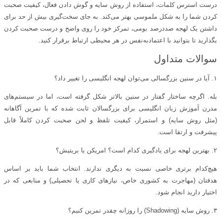
درست استرس کلمات، استفاده از روش سایه و گوش دادن فعال، کیفیت صحبت
کردن شما را به شکل ملموسی بهتر می‌کند. به جای سخت‌گیری بیش از حد برای
داشتن یک لهجه صددرصد بومی، تمرکز خود را روی واضح و درست صحبت کردن
بگذارید تا بتوانید با اعتماد‌به‌نفس در هر محیطی ارتباط برقرار کنید.
سوالات متداول
۱. آیا در سنین بزرگسالی می‌توان لهجه انگلیسی را تغییر داد؟
بله. اگرچه ساختار گفتار در سنین بالاتر شکل گرفته است، اما در سیستم‌های
مدرن آموزش زبان انگلیسی برای بزرگسالان ثابت شده که با تمرین آگاهانه
(مثل روش سایه) و استمرار، کیفیت تلفظ و لحن صحبت کردن کاملاً قابل
پیشرفت و ارتقا است.
۲. بهترین لهجه برای یادگیری کدام است؟ امریکن یا بریتیش؟
هیچ‌کدام برتری خاصی نسبت به دیگری ندارند. انتخاب شما باید بر اساس
هدفتان (مهاجرت به کشوری خاص، نیازهای کاری یا تحصیلی) و منابعی که در
اختیار دارید انجام شود.
۳. روش سایه (Shadowing) را روزانه چقدر تمرین کنیم؟