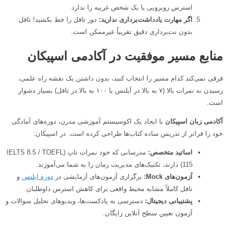
استرس روبرویی با یک شخص غریبه را ندارد.
اگر مهارت یادداشت‌برداری ندارید:
دور تافل را خط بکشید! تافل
بدون نت‌برداری دقیق تقریباً غیرممکن است.
منابع مسیر موفقیت در آکادمی اسپیکان
فرقی نمی‌کند کدام مسیر را انتخاب کنید، بدون داشتن یک نقشه راه علمی،
رسیدن به نمرات بالا (۷ به بالا در آیلتس یا ۱۰۰ به بالا در تافل) بسیار دشوار
است.
آکادمی زبان اسپیکان
با ایجاد یک اکوسیستم آموزشی مدرن، دوره‌های آمادگی
خود را فراتر از تدریس ساده کتاب‌ها طراحی کرده است. در اسپیکان:
اساتید متخصص:
مدرسانی که خود نمرات تاپ (IELTS 8.5 / TOEFL
115) دارند، تکنیک‌های مدیریت زمان را به شما می‌آموزند.
آزمون‌های
Mock:
برگزاری آزمون‌های آزمایشی در
دوره ایلتس
و
تافل کاملاً مشابه محیط واقعی برای کاهش استرس داوطلبان.
پشتیبانی دیجیتال:
دسترسی به پادکست‌ها، ویدیوهای تحلیل سوالات و
آزمون تعیین سطح آنلاین رایگان.