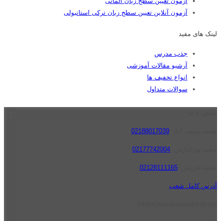
آزمون تعیین سطح زبان آلمانی
آزمون آنلاین تعیین سطح زبان ترکی استانبولی
لینک های مفید
جذب مدرس
آرشیو مقالات آموزشی
انواع تخفیف ها
سوالات متداول
تماس با ما
شعبه یوسف آباد:
02188017039
شعبه تهرانپارس:
02177742004
شعبه تجریش:
02128111165
آدرس کامل شعب
info[at]speakonedu[dot]com