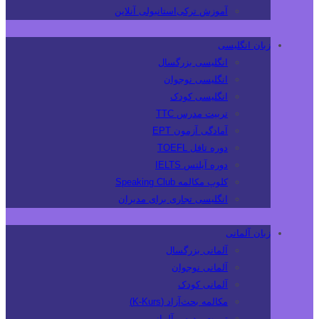
آموزش ترکی‌استانبولی آنلاین
زبان انگلیسی
انگلیسی بزرگسال
انگلیسی نوجوان
انگلیسی کودک
تربیت مدرس TTC
آمادگی آزمون EPT
دوره تافل TOEFL
دوره آیلتس IELTS
کلوپ مکالمه Speaking Club
انگلیسی تجاری برای مدیران
زبان آلمانی
آلمانی بزرگسال
آلمانی نوجوان
آلمانی کودک
مکالمه بحث‌آزاد (K-Kurs)
تربیت مدرس آلمانی