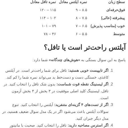
سطح زبان
نمره آیلتس معادل
نمره تافل معادل
فوق‌حرفه‌ای
۸.۵ – ۹
۱۱۵ – ۱۲۰
پیشرفته (عالی)
۷.۵ – ۸
۱۰۲ – ۱۱۴
خوب (مناسب پذیرش)
۶.۵ – ۷
۷۹ – ۱۰۱
متوسط
۵.۵ – ۶
۴۶ – ۷۸
آیلتس راحت‌تر است یا تافل؟
پاسخ به این سوال بستگی به
«هوش‌های چندگانه»
شما دارد:
اگر تایپیست خوبی هستید:
تافل برای شما راحت‌تر است. در آیلتس
کاغذی، خستگی دست و دست‌خط بد می‌تواند نمره شما را کم کند.
اگر لیسنینگ نقطه قوت شماست:
بدون شک تافل را انتخاب کنید. در
تافل، لیسنینگ کلید اصلی موفقیت در ۳ بخش از ۴ بخش آزمون
است.
اگر از تست‌های ۴ گزینه‌ای متنفرید:
آیلتس را انتخاب کنید. تنوع
سوالات آیلتس باعث می‌شود اگر در یک مدل سوال ضعیف هستید، در
مدل دیگر جبران کنید.
اگر استرس مصاحبه دارید:
تافل را انتخاب کنید. صحبت با مانیتور