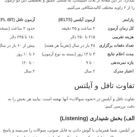
بگذارد. در این مقاله از بلاگ اسپیکان، به شکلی عمیق و تخصصی این دو آزمون
را از ۶ زاویه مختلف کالبدشکافی می‌کنیم.
پارامتر
آزمون آیلتس (
IELTS)
آزمون تافل (
FL iBT)
کل زمان آزمون
۲ ساعت و ۴۵ دقیقه
حدود ۲ ساعت (نسخه جدید)
هزینه تقریبی
۲۱۵ تا ۲۵۰ دلار
۱۸۰ تا ۲۴۵ دلار
تعداد دفعات برگزاری
۴۸ بار در سال (تقریباً هر هفته)
بیش از ۶۰ بار در سال
مدت اعلام نتایج
۳ تا ۱۳ روز (بسته به نوع آزمون)
۶ تا ۱۰ روز
بازه نمره‌دهی
۰ تا ۹
۰ تا ۱۲۰
اعتبار مدرک
۲ سال
۲ سال
تفاوت تافل و آیلتس
تفاوت تافل و آیلتس در «نحوه سوالات» آنها نهفته است. بیایید هر بخش را به
دقت بررسی کنیم:
الف) بخش شنیداری (
Listening
)
در آیلتس، شما همزمان با گوش دادن به فایل صوتی، سوالات را می‌بینید و پاسخ