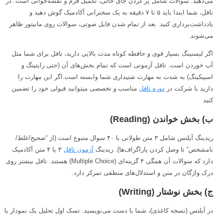
می‌دهید. سوالات شامل پر کردن جای خالی، تکمیل فرم و نقشه‌خوانی است. در
تافل، شما ابتدا باید ۵ تا ۷ دقیقه به یک سخنرانی آکادمیک گوش دهید و
یادداشت‌برداری کنید. بعد از تمام شدن فایل صوتی، سوالات روی مانیتور ظاهر
می‌شوند.
اگر لیسنینگ بسیار قوی و حافظه کوتاه مدت بالایی دارید، تافل برای شما مثل
آب خوردن است. تافل آزمونی است که تمام بخش‌های آن (حتی رایتینگ و
اسپیکینگ) به شدت به مهارت شنیداری شما وابسته است.اگر این مهارت را
دارید با شرکت در
دوره تافل
مناسب و تخصصی میتوانید قبولی خود را تضمین
کنید
ب) بخش خواندن (
Reading
)
ریدینگ آیلتس شامل ۳ متن طولانی با ۴۰ سوال متنوع است (از “صحیح/غلط/
نامشخص” تا وصل کردن پاراگراف‌ها). ریدینگ
آزمون تافل
۳ یا ۴ متن آکادمیک
دارد که سوالات آن همگی ۴ گزینه‌ای (Multiple Choice) هستند. تافل بیشتر روی
درک واژگان در متن و استدلال‌های منطقی تمرکز دارد.
ج) بخش نوشتار (
Writing
)
در آیلتس (نسخه کاغذی)، شما با دست می‌نویسید. تسک اول تحلیل یک نمودار یا