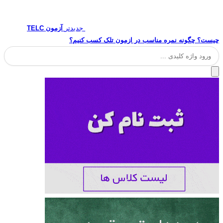
جدیدتر
آزمون TELC
چیست؟ چگونه نمره مناسب در ازمون تلک کسب کنیم؟
جستجو
برای: