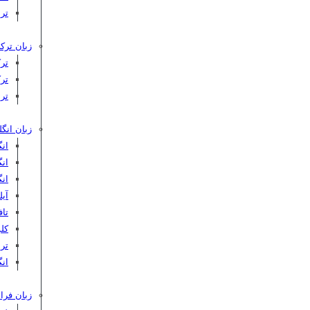
تر
زبان ترکی
تر
تر
تر
زبان انگ
ان
ان
ان
آیلت
تافل 
کلوپ‌
ترب
انگ
زبان فرا