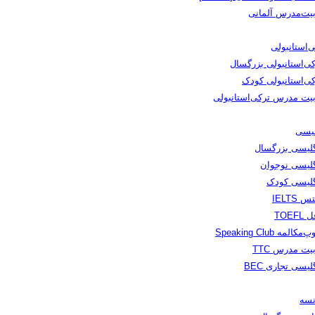
بیت‌مدرس آلمانی
‌استانبولی
کی‌استانبولی بزرگسال
کی‌استانبولی کودک
بیت مدرس ترکی‌استانبولی
لیسی
گلیسی بزرگسال
گلیسی نوجوان
گلیسی کودک
س IELTS
TOEFL
مکالمه Speaking Club
یت مدرس TTC
لیسی تجاری BEC
نسه