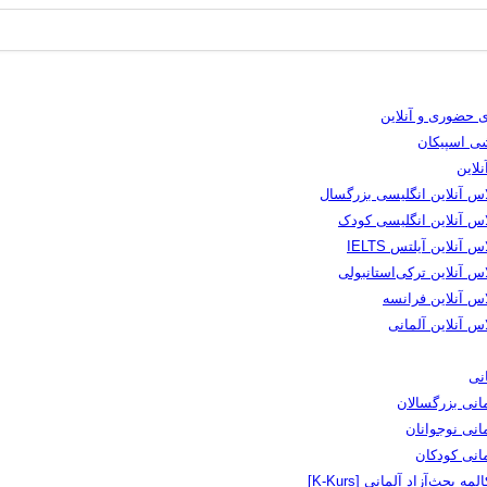
 حضوری و آنلاین
شی اسپیکان
لاین
اس آنلاین انگلیسی بزرگسال
اس آنلاین انگلیسی کودک
س آنلاین آیلتس IELTS
س آنلاین ترکی‌استانبولی
اس آنلاین فرانسه
س آنلاین آلمانی
نی
انی بزرگسالان
انی نوجوانان
مانی کودکان
لمه بحث‌آزاد آلمانی [K-Kurs]