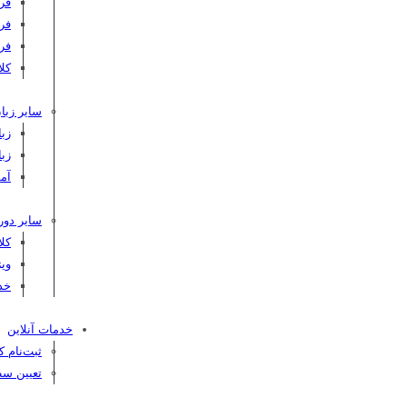
فر
فر
فر
کلاس C
سایر زبان
زبا
زبا
آم
سایر دور
کل
ویژ
خد
خدمات آنلاین
ثبت‌نام 
تعیین سط