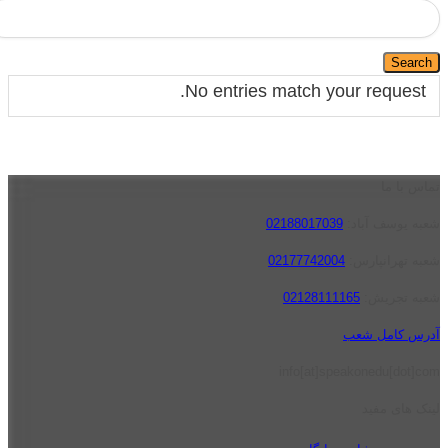
No entries match your request.
تماس با ما
شعبه یوسف آباد:
02188017039
شعبه تهرانپارس:
02177742004
شعبه تجریش:
02128111165
آدرس کامل شعب
info[at]speakonedu[dot]com
لینک های مفید