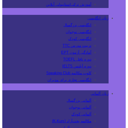
آموزش ترکی‌استانبولی آنلاین
زبان انگلیسی
انگلیسی بزرگسال
انگلیسی نوجوان
انگلیسی کودک
تربیت مدرس TTC
آمادگی آزمون EPT
دوره تافل TOEFL
دوره آیلتس IELTS
کلوپ مکالمه Speaking Club
انگلیسی تجاری برای مدیران
زبان آلمانی
آلمانی بزرگسال
آلمانی نوجوان
آلمانی کودک
مکالمه بحث‌آزاد (K-Kurs)
تربیت مدرس آلمانی