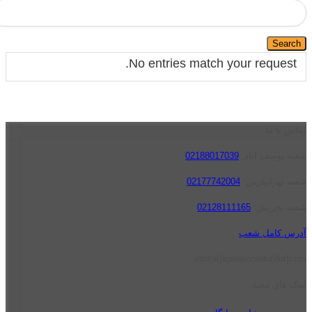
No entries match your request.
تماس با ما
شعبه یوسف آباد:
02188017039
شعبه تهرانپارس:
02177742004
شعبه تجریش:
02128111165
آدرس کامل شعب
info[at]speakonedu[dot]com
لینک های مفید