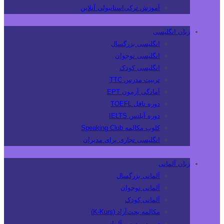
آموزش ترکی‌استانبولی آنلاین
زبان انگلیسی
انگلیسی بزرگسال
انگلیسی نوجوان
انگلیسی کودک
تربیت مدرس TTC
آمادگی آزمون EPT
دوره تافل TOEFL
دوره آیلتس IELTS
کلوپ مکالمه Speaking Club
انگلیسی تجاری برای مدیران
زبان آلمانی
آلمانی بزرگسال
آلمانی نوجوان
آلمانی کودک
مکالمه بحث‌آزاد (K-Kurs)
تربیت مدرس آلمانی