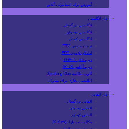
آموزش ترکی‌استانبولی آنلاین
زبان انگلیسی
انگلیسی بزرگسال
انگلیسی نوجوان
انگلیسی کودک
تربیت مدرس TTC
آمادگی آزمون EPT
دوره تافل TOEFL
دوره آیلتس IELTS
کلوپ مکالمه Speaking Club
انگلیسی تجاری برای مدیران
زبان آلمانی
آلمانی بزرگسال
آلمانی نوجوان
آلمانی کودک
مکالمه بحث‌آزاد (K-Kurs)
تربیت مدرس آلمانی