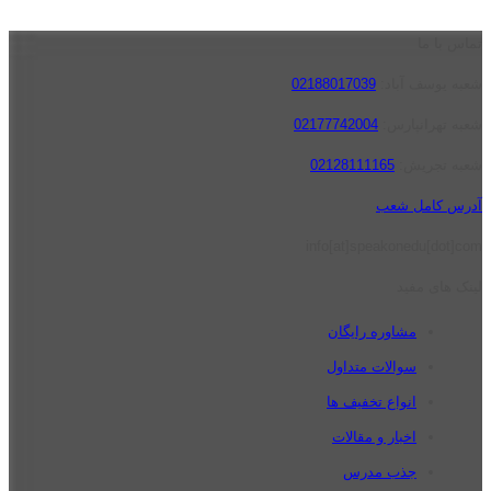
تماس با ما
شعبه یوسف آباد:
02188017039
شعبه تهرانپارس:
02177742004
شعبه تجریش:
02128111165
آدرس کامل شعب
info[at]speakonedu[dot]com
لینک های مفید
مشاوره رایگان
سوالات متداول
انواع تخفیف ها
اخبار و مقالات
جذب مدرس