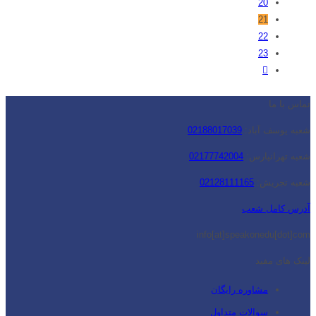
20
21
22
23
تماس با ما
شعبه یوسف آباد:
02188017039
شعبه تهرانپارس:
02177742004
شعبه تجریش:
02128111165
آدرس کامل شعب
info[at]speakonedu[dot]com
لینک های مفید
مشاوره رایگان
سوالات متداول